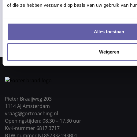
of die ze hebben verzameld op basis van uw gebruik van hun
Nu lezen
Alles toestaan
Weigeren
Pieter Braaijweg 203
1114 AJ Amsterdam
vraag@gortcoaching.nl
Openingstijden: 08.30 – 17.30 uur
KvK-nummer 6817 3717
BTW nummer NL857332193B01