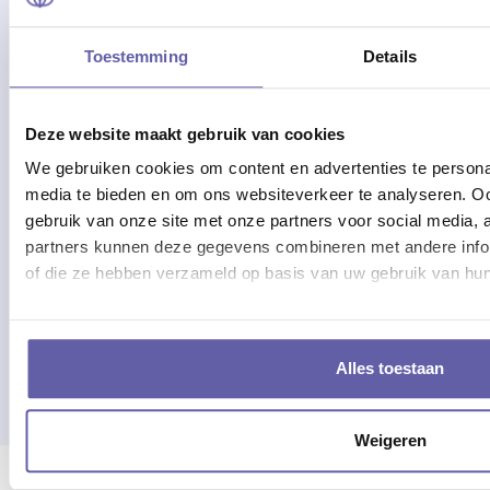
combinatie van
:
rouw en werk
Toestemming
Details
hoe communiceer je over je rouw op de
werkvloer?
Deze website maakt gebruik van cookies
hoe bewaak je je grenzen?
We gebruiken cookies om content en advertenties te personal
hoe ga je om met verminderde energie of focus?
media te bieden en om ons websiteverkeer te analyseren. Oo
gebruik van onze site met onze partners voor social media,
Onze begeleiding is geschikt voor zowel particulieren
partners kunnen deze gegevens combineren met andere inform
als professionals die via hun werkgever
of die ze hebben verzameld op basis van uw gebruik van hun
ondersteuning zoeken.
Alles toestaan
Ontmoet onze professionals
Weigeren