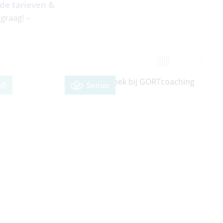
 de tarieven &
 graag! –
f)
Senior