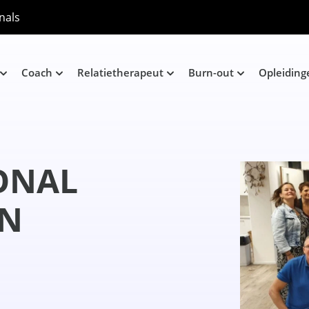
nals
Coach
Relatietherapeut
Burn-out
Opleiding
ONAL
RN