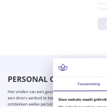
Execu
Loop
G
PERSONAL COACH IN HO
Toestemming
Het vinden van een geschikte personal coach in Hoorn
een divers aanbod te bieden van de personal coaches i
Deze website maakt gebruik
ontdekken welke personal coach in Hoorn het beste bij
We gebruiken cookies om cont