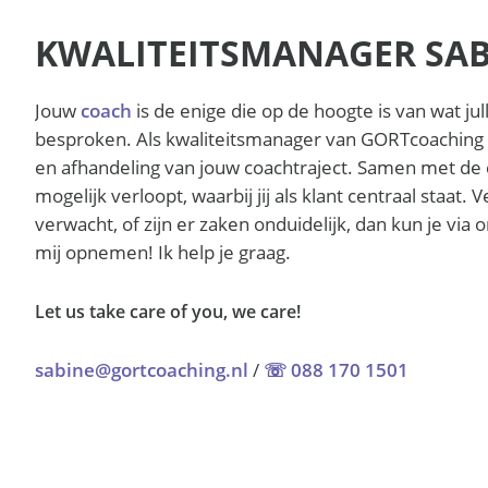
KWALITEITSMANAGER SA
Jouw
coach
is de enige die op de hoogte is van wat ju
besproken. Als kwaliteitsmanager van GORTcoaching b
en afhandeling van jouw coachtraject. Samen met de c
mogelijk verloopt, waarbij jij als klant centraal staat. V
verwacht, of zijn er zaken onduidelijk, dan kun je vi
mij opnemen! Ik help je graag.
Let us take care of you, we care!
sabine@gortcoaching.nl
/
☏ 088 170 1501