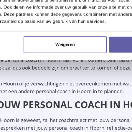
n de beschikbaarheid van de personal coach in Hoorn. Ver
. Ook delen we informatie over uw gebruik van onze site met on
egesprek met deze personal coach in Hoorn.
e. Deze partners kunnen deze gegevens combineren met andere i
VEND ORIËNTATIEGESPREK M
erzameld op basis van uw gebruik van hun services.
Weigeren
oorn zal plaatsvinden tijdens het oriëntatiegesprek. In 
e personal coach in Hoorn naar voren komen. Daarnaast vin
k zal dus ook bedoeld zijn om erachter te komen of deze e
n Hoorn of je verwachtingen niet overeenkomen met wat je 
 met een andere personal coach in Hoorn in te plannen.
JOUW PERSONAL COACH IN 
 Hoorn is geweest, zal het coachtraject met jouw persona
chgesprekken met jouw personal coach in Hoorn, reflectie