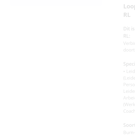
Loo
RL
Dit 
RL:
Verbi
doort
Speci
• Lei
(leid
Perso
Leide
Arbei
(werk
Coach
Soor
Burn-