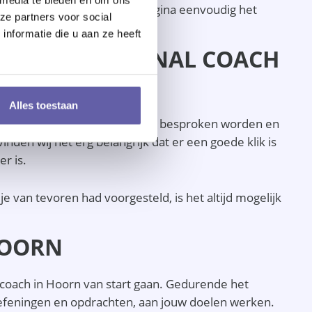
volgens kun je onderaan de pagina eenvoudig het
ze partners voor social
nformatie die u aan ze heeft
ET JOUW PERSONAL COACH
Alles toestaan
dit gesprek zal jouw coachvraag besproken worden en
den wij het erg belangrijk dat er een goede klik is
r is.
van tevoren had voorgesteld, is het altijd mogelijk
HOORN
l coach in Hoorn van start gaan. Gedurende het
-oefeningen en opdrachten, aan jouw doelen werken.