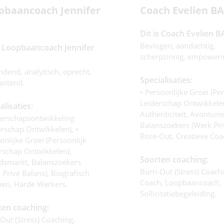
pbaancoach Jennifer
Coach Evelien BA
Dit is Coach Evelien B
Bevlogen, aandachtig,
is Loopbaancoach Jennifer
scherpzinnig, empoweri
ndend, analytisch, oprecht,
Specialisaties:
astend.
• Persoonlijke Groei (per
Leiderschap Ontwikkelen
alisaties:
Authenticiteit, Avonturie
derschapsontwikkeling
Balanszoekers (werk Pri
erschap Ontwikkelen), •
Bore-Out, Creatieve Coa
onlijke Groei (persoonlijk
rschap Ontwikkelen),
Soorten coaching:
dsmarkt, Balanszoekers
Burn-Out (stress) Coachi
 Privé Balans), Biografisch
Coach, Loopbaancoach,
en, Harde Werkers.
Sollicitatiebegeleiding.
ten coaching:
Out (stress) Coaching,