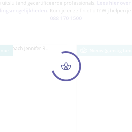
ns uitsluitend gecertificeerde professionals.
Lees hier over
dingsmogelijkheden.
Kom je er zelf niet uit? Wij helpen je
088 170 1500
enior
Nieuw (gunstig tarie