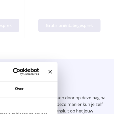
gesprek
Gratis oriëntatiegesprek
Over
m zo makkelijk mogelijk te maken door op deze pagina
orn hun specialisaties en op deze manier kun je zelf
arvan je denkt dat hij/zij aansluit op het jouw
 media te bieden en om ons