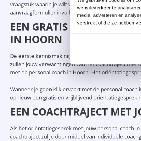
vraagstuk waarin je wilt worden begeleid? Bekijk da
websiteverkeer te analyseren
aanvraagformulier invullen voor een gratis oriëntati
media, adverteren en analys
EEN GRATIS EN VRIJBLIJ
verstrekt of die ze hebben v
IN HOORN
De eerste kennismaking met jouw personal coach in H
zullen jouw verwachtingen van het coachtraject met d
met de personal coach in Hoorn. Het oriëntatiegespre
Wanneer je geen klik ervaart met de personal coach i
opnieuw een gratis en vrijblijvend oriëntatiegesprek
EEN COACHTRAJECT MET 
Als het oriëntatiegesprek met jouw personal coach in
coachtraject zul je door middel van individuele coa