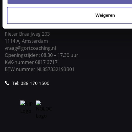
Weigeren
Pieter Braaijweg 203
1114 AJ Amsterdam
vraag@gortcoaching.nl
Openingstijden: 08.30 – 17.30 uur
KvK-nummer 6817 3717
BTW nummer NL857332193B01
Tel: 088 170 1500