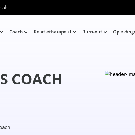
nals
Coach
Relatietherapeut
Burn-out
Opleiding
SS COACH
coach