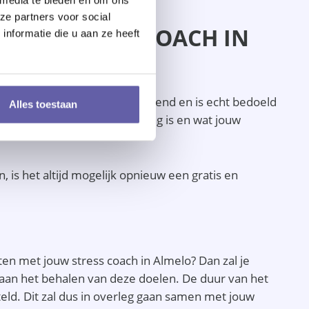
ze partners voor social
T EEN STRESS COACH IN
nformatie die u aan ze heeft
 gesprek is gratis en vrijblijvend en is echt bedoeld
Alles toestaan
melo vragen wat jouw coachvraag is en wat jouw
is het altijd mogelijk opnieuw een gratis en
n met jouw stress coach in Almelo? Dan zal je
 aan het behalen van deze doelen. De duur van het
eld. Dit zal dus in overleg gaan samen met jouw