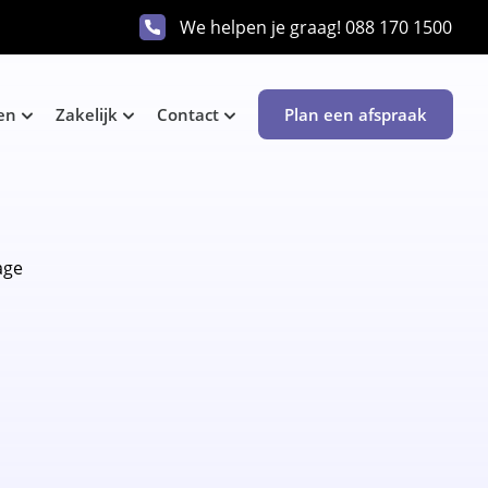
We helpen je graag!
088 170 1500
en
Zakelijk
Contact
Plan een afspraak