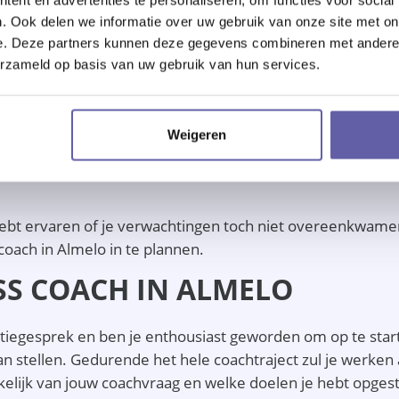
profiel.
. Ook delen we informatie over uw gebruik van onze site met on
END ORIËNTATIEGESPREK ME
e. Deze partners kunnen deze gegevens combineren met andere i
erzameld op basis van uw gebruik van hun services.
tap in het coachtraject met een stress coach in Almelo. Dit
Weigeren
Almelo. In het oriëntatiegesprek zal de stress coach in Al
ebt ervaren of je verwachtingen toch niet overeenkwamen, 
coach in Almelo in te plannen.
ESS COACH IN ALMELO
iegesprek en ben je enthousiast geworden om op te starte
n stellen. Gedurende het hele coachtraject zul je werken
nkelijk van jouw coachvraag en welke doelen je hebt opgest