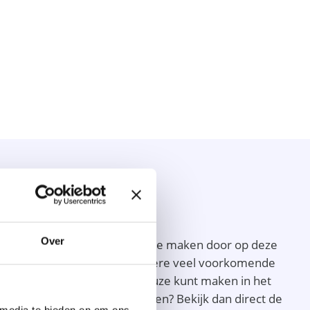
Over
u dit zo gemakkelijk mogelijk te maken door op deze
 Almelo klikt, zul je onder andere veel voorkomende
e manier dat je een goede keuze kunt maken in het
en oriëntatiegesprek inplannen? Bekijk dan direct de
 media te bieden en om ons