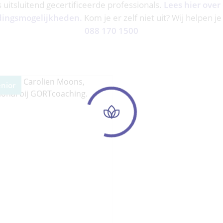
ns uitsluitend gecertificeerde professionals.
Lees hier over
dingsmogelijkheden.
Kom je er zelf niet uit? Wij helpen je
088 170 1500
enior