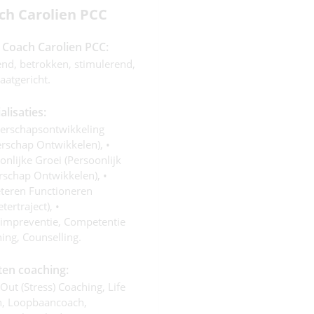
ch Carolien PCC
s Coach Carolien PCC:
end, betrokken, stimulerend,
taatgericht.
alisaties:
derschapsontwikkeling
erschap Ontwikkelen), •
onlijke Groei (persoonlijk
rschap Ontwikkelen), •
teren Functioneren
tertraject), •
impreventie, Competentie
ing, Counselling.
ten coaching:
Out (stress) Coaching, Life
, Loopbaancoach,