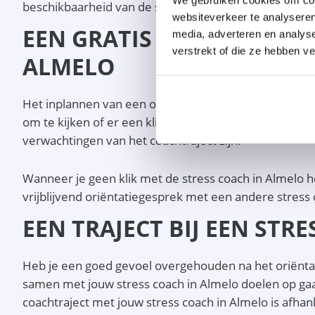
beschikbaarheid van de stress coach in Almelo op het 
websiteverkeer te analyseren
EEN GRATIS EN VRIJBLIJV
media, adverteren en analys
verstrekt of die ze hebben v
ALMELO
Het inplannen van een oriëntatiegesprek is de eerste s
om te kijken of er een klik is met de stress coach in 
verwachtingen van het coachtraject zijn.
Wanneer je geen klik met de stress coach in Almelo h
vrijblijvend oriëntatiegesprek met een andere stress 
EEN TRAJECT BIJ EEN STR
Heb je een goed gevoel overgehouden na het oriëntat
samen met jouw stress coach in Almelo doelen op gaa
coachtraject met jouw stress coach in Almelo is afha