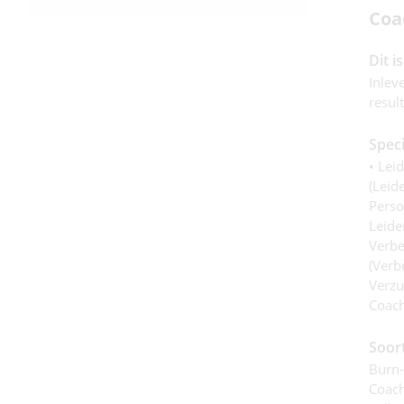
Coa
Dit i
Inlev
resul
Speci
• Lei
(leid
Perso
Leide
Verbe
(verbe
Verzu
Coach
Soor
Burn-
Coach