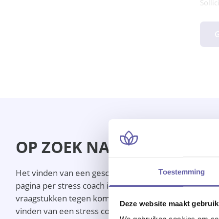
Sollic
G
OP ZOEK NAAR EEN STRES
Het vinden van een geschikte stress coach in Almelo 
Toestemming
pagina per stress coach in Almelo meer informatie te
vraagstukken tegen komen en de specialisaties van d
Deze website maakt gebruik
vinden van een stress coach in Almelo. Ben je enthou
We gebruiken cookies om cont