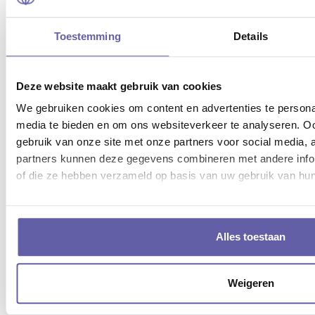
vergoeding van indirecte schade geleden door
Opdrachtgever dan wel de deelnemer,
Toestemming
Details
waaronder begrepen maar niet beperkt tot
gevolgschade, gederfde winst, schade ten
gevolge van bedrijfsstagnatie
Deze website maakt gebruik van cookies
Opdrachtnemer is niet aansprakelijk voor door
We gebruiken cookies om content en advertenties te personal
Opdrachtgever dan wel de deelnemer geleden
media te bieden en om ons websiteverkeer te analyseren. Oo
gebruik van onze site met onze partners voor social media,
schade, van welke aard ook, indien
partners kunnen deze gegevens combineren met andere inform
Opdrachtnemer bij de uitvoering van zijn
of die ze hebben verzameld op basis van uw gebruik van hun
opdracht is uitgegaan van door Opdrachtgever
verstrekte onjuiste en/of onvolledige gegevens,
tenzij deze onjuistheid of onvolledigheid voor
Opdrachtnemer duidelijk kenbaar was of
Alles toestaan
behoorde te zijn.
Indien Opdrachtgever en/of de Deelnemer een
Weigeren
eventuele vordering jegens Opdrachtnemer