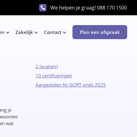
We helpen je graag!
088 170 1500
en
Zakelijk
Contact
Plan een afspraak
2 locatie(s)
10 certificeringen
Aangesloten bij GORT sinds 2025
ang je
ewoontes
ken wat