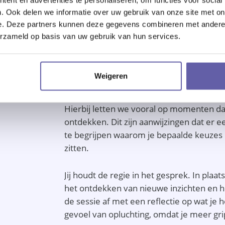
tegenaan loopt en wat je hoopt te bereik
. Ook delen we informatie over uw gebruik van onze site met on
past, zoals aandachtige en inzichtgeven
e. Deze partners kunnen deze gegevens combineren met andere i
(cgt), leven naar je waarden (act), pijnl
erzameld op basis van uw gebruik van hun services.
toekomst (yucel) of in balans komen (min
Elke vervolgsessie begint met een open v
Weigeren
verandering in wilt. Jij bepaalt het onde
gesprek stel ik vragen die je helpen je 
Hierbij letten we vooral op momenten dat j
ontdekken. Dit zijn aanwijzingen dat er een
te begrijpen waarom je bepaalde keuzes 
zitten.
Jij houdt de regie in het gesprek. In plaa
het ontdekken van nieuwe inzichten en 
de sessie af met een reflectie op wat je h
gevoel van opluchting, omdat je meer grip