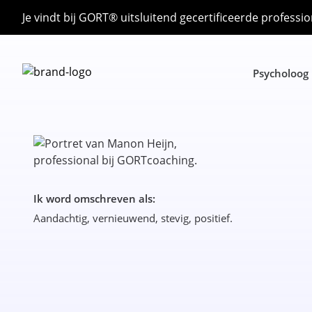
Je vindt bij GORT® uitsluitend gecertificeerde professio
Psycholoog
Ik word omschreven als:
Aandachtig, vernieuwend, stevig, positief.