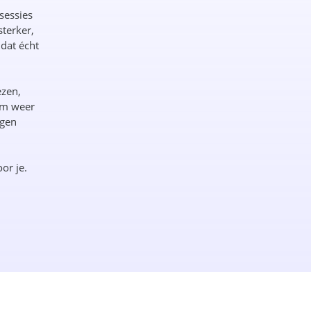
sessies
sterker,
dat écht
ezen,
om weer
igen
or je.