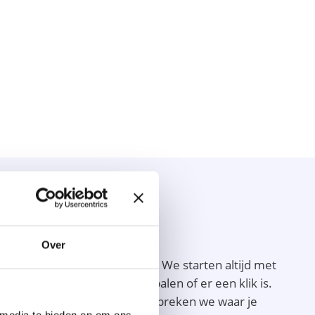
Over
tap voor stap in jouw proces. We starten altijd met
 te leren kennen en te bepalen of er een klik is.
 jouw verhaal te delen, en bespreken we waar je
 media te bieden en om ons