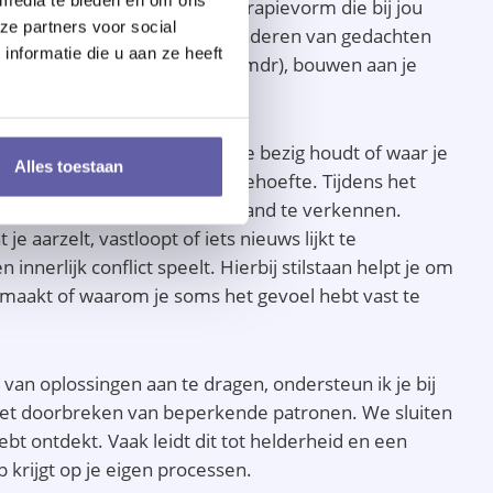
en. Samen kiezen we een therapievorm die bij jou
ze partners voor social
de gesprekken (mol), het veranderen van gedachten
nformatie die u aan ze heeft
ijke herinneringen verwerken (emdr), bouwen aan je
dfulness).
raag, bijvoorbeeld over wat je bezig houdt of waar je
Alles toestaan
rwerp; ik volg jouw tempo en behoefte. Tijdens het
gedachten en gevoelens diepgaand te verkennen.
e aarzelt, vastloopt of iets nieuws lijkt te
 innerlijk conflict speelt. Hierbij stilstaan helpt je om
maakt of waarom je soms het gevoel hebt vast te
ts van oplossingen aan te dragen, ondersteun ik je bij
het doorbreken van beperkende patronen. We sluiten
ebt ontdekt. Vaak leidt dit tot helderheid en een
 krijgt op je eigen processen.