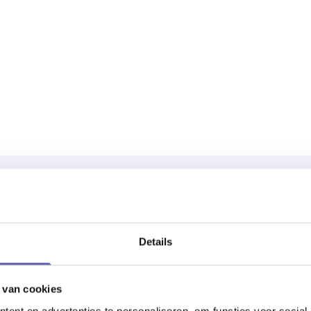
ZO WERK IK
Details
Als Levenslooppsycholoog begeleid ik je s
een kennismakingsgesprek om elkaar beter
 van cookies
Tijdens dit gesprek krijg je de ruimte om
ent en advertenties te personaliseren, om functies voor social