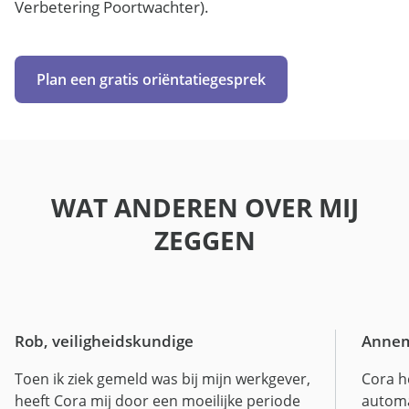
Verbetering Poortwachter).
Plan een gratis oriëntatiegesprek
WAT ANDEREN OVER MIJ
ZEGGEN
Rob, veiligheidskundige
Annem
Toen ik ziek gemeld was bij mijn werkgever,
Cora he
heeft Cora mij door een moeilijke periode
automa