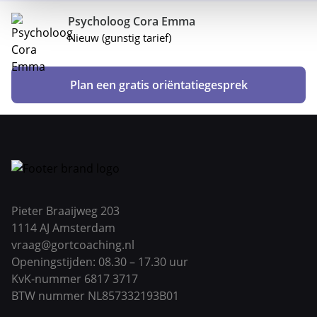
Psycholoog Cora Emma
Nieuw (gunstig tarief)
Plan een gratis oriëntatiegesprek
Pieter Braaijweg 203
1114 AJ Amsterdam
vraag@gortcoaching.nl
Openingstijden: 08.30 – 17.30 uur
KvK-nummer 6817 3717
BTW nummer NL857332193B01