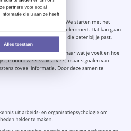
ze partners voor social
nformatie die u aan ze heeft
uit aan bij jouw loopbaanvraag. We starten met het
 naartoe wilt en wat je daarin belemmert. Dat kan gaan
p of het vinden van een rol die beter bij je past.
Alles toestaan
n naar wat je denkt, maar ook naar wat je voelt en hoe
ijk. Je hoofd weet vaak al veel, maar signalen van
minstens zoveel informatie. Door deze samen te
kennis uit arbeids- en organisatiepsychologie om
kheden helder te maken.