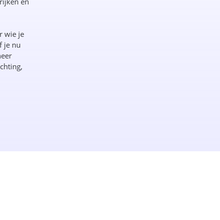
rijken en
r wie je
f je nu
neer
chting,