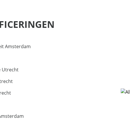
IFICERINGEN
teit Amsterdam
e Utrecht
trecht
recht
n Amsterdam