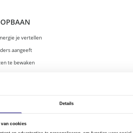
LOOPBAAN
nergie je vertellen
anders aangeeft
nzen te bewaken
ok echt wilt voelen en toepassen
Details
 van cookies
ent en advertenties te personaliseren, om functies voor social