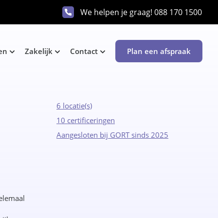
We helpen je graag!
088 170 1500
en
Zakelijk
Contact
Plan een afspraak
6 locatie(s)
10 certificeringen
Aangesloten bij GORT sinds 2025
helemaal