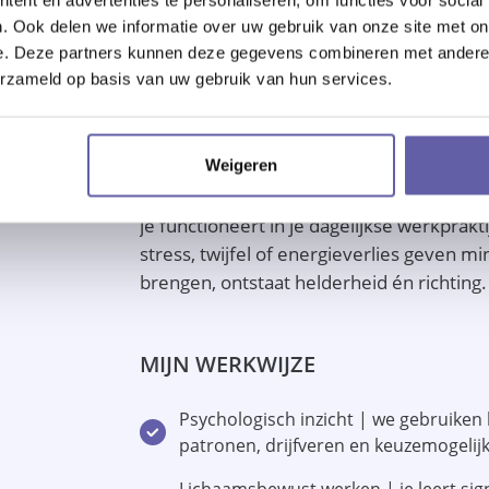
ZO WERK IK
. Ook delen we informatie over uw gebruik van onze site met on
e. Deze partners kunnen deze gegevens combineren met andere i
Coaching bij mij is altijd maatwerk en sl
erzameld op basis van uw gebruik van hun services.
scherp krijgen van waar je staat, waar je
over werkdruk, loopbaankeuzes, leiderscha
Weigeren
Als loopbaanpsycholoog kijk ik niet allee
je functioneert in je dagelijkse werkprakt
stress, twijfel of energieverlies geven 
brengen, ontstaat helderheid én richting.
MIJN WERKWIJZE
Psychologisch inzicht | we gebruiken 
patronen, drijfveren en keuzemogelij