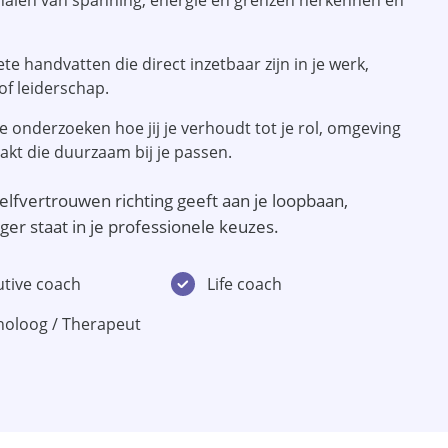
gnalen van spanning, energie en grenzen herkennen en
te handvatten die direct inzetbaar zijn in je werk,
of leiderschap.
 onderzoeken hoe jij je verhoudt tot je rol, omgeving
akt die duurzaam bij je passen.
zelfvertrouwen richting geeft aan je loopbaan,
er staat in je professionele keuzes.
utive coach
Life coach
holoog / Therapeut