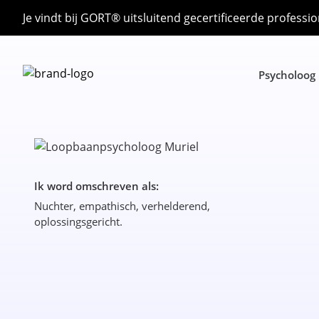
Je vindt bij GORT® uitsluitend gecertificeerde professio
Psycholoog
Ik word omschreven als:
Nuchter, empathisch, verhelderend,
oplossingsgericht.