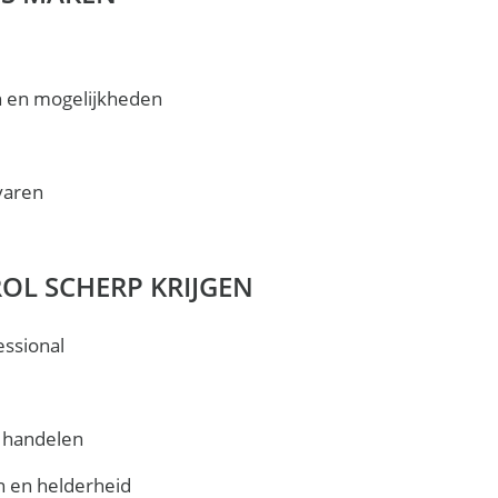
en en mogelijkheden
rvaren
ROL SCHERP KRIJGEN
essional
n handelen
n en helderheid