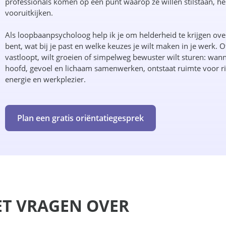
professionals komen op een punt waarop ze willen stilstaan, he
vooruitkijken.
Als loopbaanpsycholoog help ik je om helderheid te krijgen ove
bent, wat bij je past en welke keuzes je wilt maken in je werk. O
vastloopt, wilt groeien of simpelweg bewuster wilt sturen: wan
hoofd, gevoel en lichaam samenwerken, ontstaat ruimte voor ri
energie en werkplezier.
Plan een gratis oriëntatiegesprek
MET VRAGEN OVER