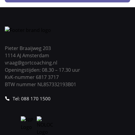
Pieter Braaijweg 203
1114 AJ Amsterdam
vraag@gortcoaching.nl
Openingstijden: 08.30 – 17.30 uur
KvK-nummer 6817 3717
BTW nummer NL857332193B01
Tel: 088 170 1500