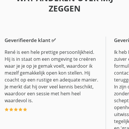
ZEGGEN
Geverifieerde klant ✅
Geveri
René is een hele prettige persoonlijkheid.
Ik heb 
Hij is in staat om een omgeving te creëren
zuiver 
waar je je op je gemak voelt, waardoor ik
formule
mezelf gemakkelijk open kon stellen. Hij
contac
coacht op een rustige en adequate manier.
terugg
Je merkt dat hij over veel kennis beschikt,
In zijn
waardoor een sessie met hem heel
zonder
waardevol is.
schept
openhe
uitwiss
tegelij
en 'gr