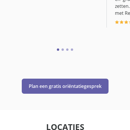
zetten.
met Re
Plan een gratis oriëntatiegesprek
LOCATIES