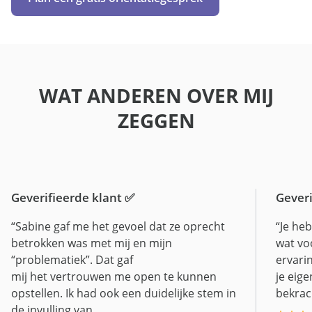
WAT ANDEREN OVER MIJ
ZEGGEN
Geverifieerde klant ✅
Geveri
“Sabine gaf me het gevoel dat ze oprecht
“Je he
betrokken was met mij en mijn
wat voo
“problematiek”. Dat gaf
ervari
mij het vertrouwen me open te kunnen
je eige
opstellen. Ik had ook een duidelijke stem in
bekrach
de invulling van