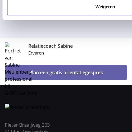
Weigeren
Relatiecoach Sabine
Ervaren
Plan een gratis oriëntatiegesprek
Pieter Braaijweg 203