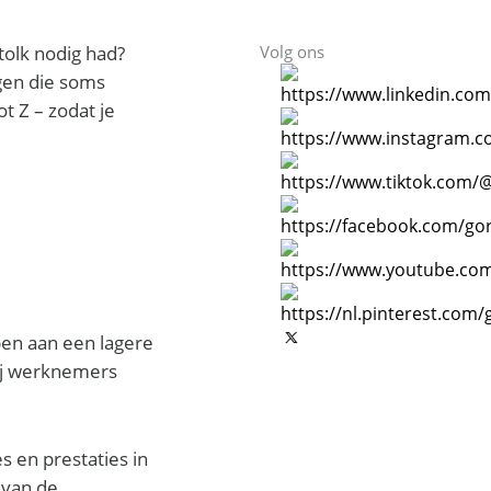
tolk nodig had?
Volg ons
ngen die soms
ot Z – zodat je
en aan een lagere
bij werknemers
s en prestaties in
 van de