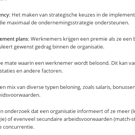
: Het maken van strategische keuzes in de implemen
ency
at die maximaal de ondernemingsstrategie ondersteunen.
: Werknemers krijgen een premie als ze een 
ement plans
uleert gewenst gedrag binnen de organisatie.
De mate waarin een werknemer wordt beloond. Dit kan var
estaties en andere factoren.
Een mix van diverse typen beloning, zoals salaris, bonusse
eidsvoorwaarden.
en onderzoek dat een organisatie informeert of ze meer (le
gie) of evenveel secundaire arbeidsvoorwaarden (match-st
e concurrentie.