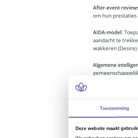
After-event review
om hun prestaties 
: Toep
AIDA-model
aandacht te trekke
wakkeren (Desire) e
Algemene intelligen
gemeenschappelijk 
algemene mentale 
Alternatieve sollic
individuen te rek
Toestemming
organisaties, bijv
Deze website maakt gebruik
: 
Analoge transfer
We gebruiken cookies om cont