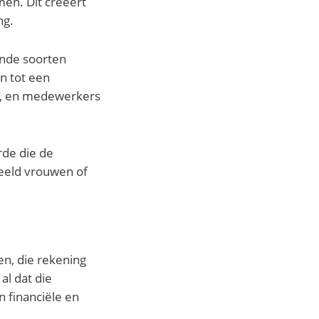
men. Dit creëert
ng.
lende soorten
n tot een
ie), en medewerkers
rde die de
beeld vrouwen of
en, die rekening
al dat die
n financiële en