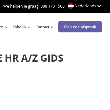
Nederlands
We helpen je graag!
088 170 1500
en
Zakelijk
Contact
Plan een afspraak
 HR A/Z GIDS