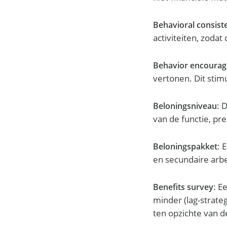
Behavioral consist
activiteiten, zod
Behavior encourag
vertonen. Dit stim
: 
Beloningsniveau
van de functie, pr
: 
Beloningspakket
en secundaire arb
: E
Benefits survey
minder (lag-strate
ten opzichte van d