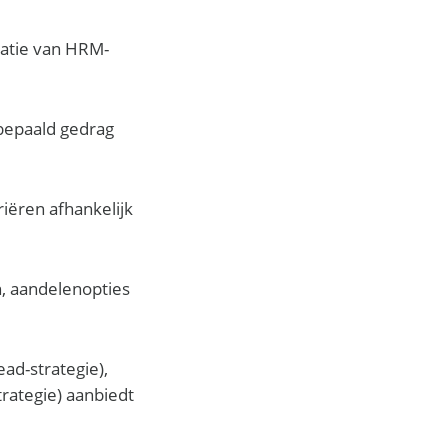
tatie van HRM-
bepaald gedrag
iëren afhankelijk
n, aandelenopties
ad-strategie),
rategie) aanbiedt