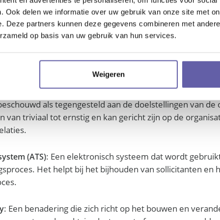
nnis die tijdens een training zijn opgedaan, worden toege
et die in de training.
. Ook delen we informatie over uw gebruik van onze site met on
e. Deze partners kunnen deze gegevens combineren met andere i
erzameld op basis van uw gebruik van hun services.
: Het rekruteren van mensen tijdens een periode v
tering
ere kandidaten beschikbaar zijn op de arbeidsmarkt. Dit 
gisch voordeel opleveren.
Weigeren
: Elk intentioneel gedrag van een lid van de organisatie
rag
beschouwd als tegengesteld aan de doelstellingen van de o
 van triviaal tot ernstig en kan gericht zijn op de organisa
elaties.
: Een elektronisch systeem dat wordt gebruik
 system (ATS)
sproces. Het helpt bij het bijhouden van sollicitanten en 
oces.
: Een benadering die zich richt op het bouwen en veran
ry