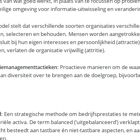
is van wat goed werkt, in plaats van te focussen op proble
eilige omgeving voor informatie-uitwisseling en veranderi
del stelt dat verschillende soorten organisaties verschil
n, selecteren en behouden. Mensen worden aangetrokke
sluit bij hun eigen interesses en persoonlijkheid (attract
, verlaten de organisatie vrijwillig (attritie).
: Proactieve manieren om de waa
siemanagementtactieken
aan diversiteit over te brengen aan de doelgroep, bijvoor
: Een strategische methode om bedrijfsprestaties te met
d
ële activa. De term balanced (‘uitgebalanceerd’) verklapt 
t besteedt aan tastbare én niet-tastbare aspecten, en aa
ten.