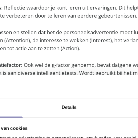
: Reflectie waardoor je kunt leren uit ervaringen. Dit h
s
te verbeteren door te leren van eerdere gebeurtenissen.
assen en stellen dat het de personeelsadvertentie moet l
n (Attention), de interesse te wekken (Interest), het verla
n tot actie aan te zetten (Action).
: Ook wel de g-factor genoemd, bevat datgene w
tiefactor
is aan diverse intelligentietests. Wordt gebruikt bij het 
vaardigheid.
: Een strategie waarbij de organisatie ervo
itantenpopulatie
ruteren die om de een of andere reden minder gezocht w
Details
oorbeeld een meer diverse of een minder gekwalificeerde 
 van cookies
Transfer naar gelijkwaardige taken op de werkplek. Dit be
ent en advertenties te personaliseren, om functies voor social