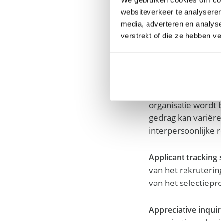
vaardigheden en ke
vergelijkbaar zijn m
websiteverkeer te analyseren
media, adverteren en analys
verstrekt of die ze hebben v
Anticyclische rekru
er dan meer en bet
termijn een strate
Antiproductief ged
organisatie wordt 
gedrag kan variëren
interpersoonlijke r
Applicant tracking
van het rekrutering
van het selectiepr
Appreciative inqui