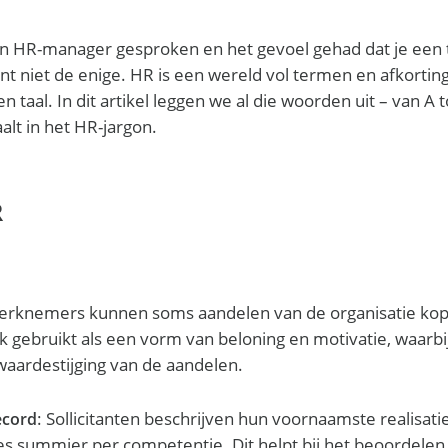
en HR-manager gesproken en het gevoel gehad dat je een 
nt niet de enige. HR is een wereld vol termen en afkorti
n taal. In dit artikel leggen we al die woorden uit – van A t
lt in het HR-jargon.
R
erknemers kunnen soms aandelen van de organisatie kop
aak gebruikt als een vorm van beloning en motivatie, waar
waardestijging van de aandelen.
: Sollicitanten beschrijven hun voornaamste realisatie
ecord
s summier per competentie. Dit helpt bij het beoordelen