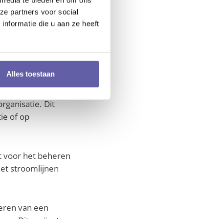
past op taken die
ze partners voor social
nformatie die u aan ze heeft
an recessie omdat
kan op lange
Alles toestaan
 dat door de
rganisatie. Dit
tie of op
t voor het beheren
het stroomlijnen
deren van een