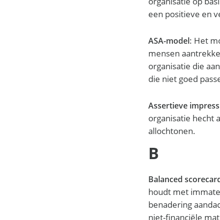
organisatie op bas
een positieve en v
: Het mo
ASA-model
mensen aantrekke
organisatie die aan
die niet goed passen
Assertieve impres
organisatie hecht 
allochtonen.
B
Balanced scorecar
houdt met immateri
benadering aandach
niet-financiële ma