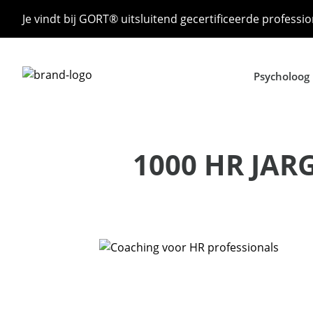
Je vindt bij GORT® uitsluitend gecertificeerde professio
Psycholoog
1000 HR JAR