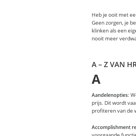
Heb je ooit met e
Geen zorgen, je be
klinken als een eige
nooit meer verdwaa
A – Z VAN H
A
: W
Aandelenopties
prijs. Dit wordt v
profiteren van de 
Accomplishment r
voorgaande functie