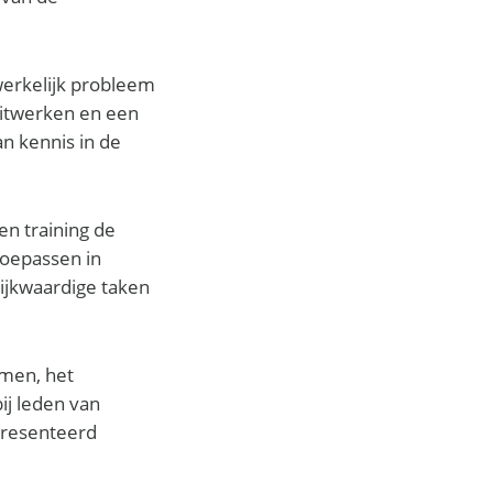
werkelijk probleem
itwerken en een
an kennis in de
en training de
toepassen in
lijkwaardige taken
emen, het
j leden van
presenteerd