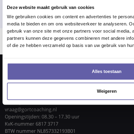
Deze website maakt gebruik van cookies
We gebruiken cookies om content en advertenties te personal
media te bieden en om ons websiteverkeer te analyseren. Oo
gebruik van onze site met onze partners voor social media,
partners kunnen deze gegevens combineren met andere inform
Er ging iets mis bij het laden van locaties.
of die ze hebben verzameld op basis van uw gebruik van hun
Alles toestaan
Weigeren
Pieter Braaijweg 203
1114 AJ Amsterdam
vraag@gortcoaching.nl
Openingstijden: 08.30 – 17.30 uur
KvK-nummer 6817 3717
BTW nummer NL857332193B01