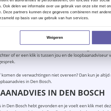
uw vraag? Bekijk dan de agenda van deze loopbaanadviseur 
. Ook delen we informatie over uw gebruik van onze site met on
e. Deze partners kunnen deze gegevens combineren met andere i
VEND ORIËNTATIEGESPREK V
erzameld op basis van uw gebruik van hun services.
Weigeren
ies in Den Bosch hebt gevonden, is het tijd voor het grat
opbaanadviseur in Den Bosch en of de verwachtingen overe
chter of er een klik is tussen jou en de loopbaanadviseur
gesprek.
of komen de verwachtingen niet overeen? Dan kun je altijd 
opbaanadvies in Den Bosch.
BAANADVIES IN DEN BOSCH
 in Den Bosch hebt gevonden en je voelt een klik met deze