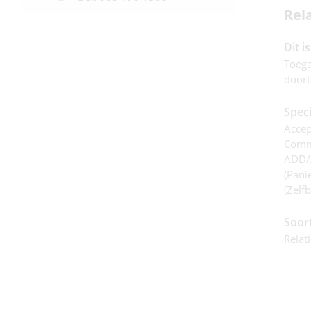
Rel
Dit i
Toega
doort
Speci
Accep
Commi
ADD/
(panie
(zelfb
Soor
Relat