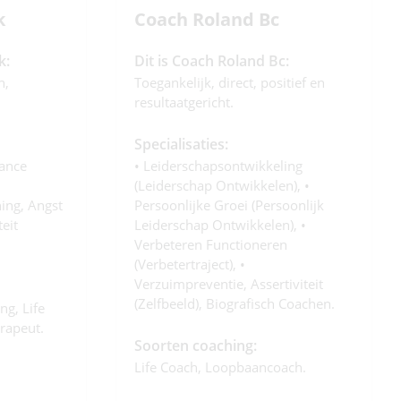
k
Coach Roland Bc
k:
Dit is Coach Roland Bc:
h,
Toegankelijk, direct, positief en
resultaatgericht.
Specialisaties:
tance
• Leiderschapsontwikkeling
(leiderschap Ontwikkelen), •
ng, Angst
Persoonlijke Groei (persoonlijk
teit
Leiderschap Ontwikkelen), •
Verbeteren Functioneren
(verbetertraject), •
Verzuimpreventie, Assertiviteit
(zelfbeeld), Biografisch Coachen.
ng, Life
rapeut.
Soorten coaching:
Life Coach, Loopbaancoach.