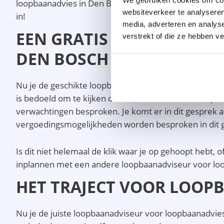
loopbaanadvies in Den Bosch. Sluit dit goed aan op jo
websiteverkeer te analyseren
in!
media, adverteren en analys
EEN GRATIS EN VRIJBLIJ
verstrekt of die ze hebben v
DEN BOSCH
Nu je de geschikte loopbaanadviseur voor loopbaanadv
is bedoeld om te kijken of er een klik is met de lo
verwachtingen besproken. Je komt er in dit gesprek a
vergoedingsmogelijkheden worden besproken in dit 
Is dit niet helemaal de klik waar je op gehoopt hebt, 
inplannen met een andere loopbaanadviseur voor lo
HET TRAJECT VOOR LOOP
Nu je de juiste loopbaanadviseur voor loopbaanadvies