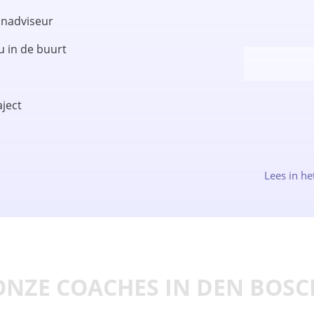
aanadviseur
u in de buurt
ject
Lees in he
ONZE COACHES IN DEN BOSC