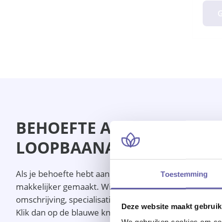
G
BEHOEFTE AAN LOOPBAANA
LOOPBAANADVISEUR?
Als je behoefte hebt aan loopbaanadvies in Den Bosch
Toestemming
makkelijker gemaakt. Wij hebben de geschikte loopba
omschrijving, specialisaties en de doelgroep van de 
Deze website maakt gebruik
Klik dan op de blauwe knop om het hele profiel te lez
We gebruiken cookies om cont