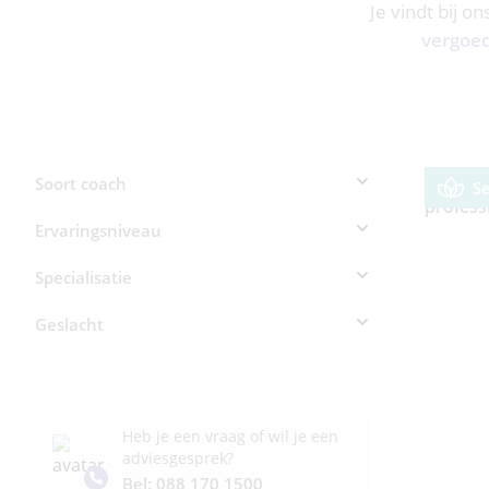
Je vindt bij o
vergoe
Soort coach
S
Ervaringsniveau
Specialisatie
Geslacht
Man (0)
Vrouw (0)
Heb je een vraag of wil je een
adviesgesprek?
Bel: 088 170 1500