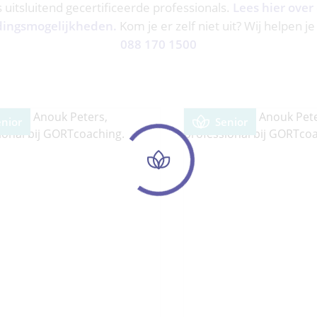
ns uitsluitend gecertificeerde professionals.
Lees hier over
dingsmogelijkheden.
Kom je er zelf niet uit? Wij helpen je
088 170 1500
enior
Senior