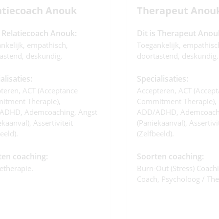
atiecoach Anouk
Therapeut Anou
s Relatiecoach Anouk:
Dit is Therapeut Anou
nkelijk, empathisch,
Toegankelijk, empathisc
astend, deskundig.
doortastend, deskundig.
alisaties:
Specialisaties:
teren, ACT (Acceptance
Accepteren, ACT (Accep
tment Therapie),
Commitment Therapie),
ADHD, Ademcoaching, Angst
ADD/ADHD, Ademcoachi
kaanval), Assertiviteit
(paniekaanval), Assertivi
eeld).
(zelfbeeld).
ten coaching:
Soorten coaching:
ietherapie.
Burn-Out (stress) Coachi
Coach, Psycholoog / The