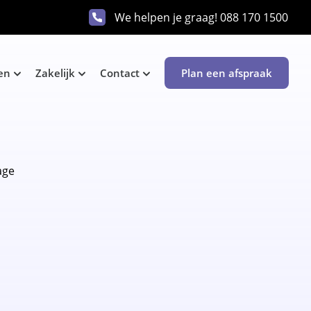
We helpen je graag!
088 170 1500
en
Zakelijk
Contact
Plan een afspraak