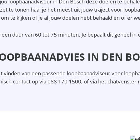
 jou loopbaanadviseur in Den Bosch deze doelen te behale
et te tonen haal je het meest uit jouw traject voor loopb
 om te kijken of je al jouw doelen hebt behaald en of er 
een duur van 60 tot 75 minuten. Je bepaalt dit geheel in
LOOPBAANADVIES IN DEN B
j het vinden van een passende loopbaanadviseur voor loopb
nisch contact op via 088 170 1500, of via het chatvenster 