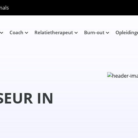
nals
Coach
Relatietherapeut
Burn-out
Opleiding
EUR IN