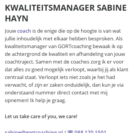
KWALITEITSMANAGER SABINE
HAYN
Jouw
coach
is de enige die op de hoogte is van wat
jullie inhoudelijk met elkaar hebben besproken. Als
kwaliteitsmanager van GORTcoaching bewaak ik op
de achtergrond de kwaliteit en afhandeling van jouw
coachtraject. Samen met de coaches zorg ik er voor
dat alles zo goed mogelijk verloopt, waarbij jij als klant
centraal staat. Verloopt iets niet zoals je het had
verwacht, of zijn er zaken onduidelijk, dan kun je via
onderstaand nummer direct contact met mij
opnemen! Ik help je graag.
Let us take care of you, we care!
sabine@gortcoaching.nl
/
☏ 088 170 1501