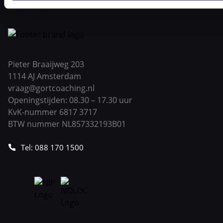
Pieter Braaijweg 203
1114 AJ Amsterdam
vraag@gortcoaching.nl
Openingstijden: 08.30 – 17.30 uur
KvK-nummer 6817 3717
BTW nummer NL857332193B01
Tel: 088 170 1500