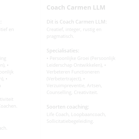
Coach Carmen LLM
:
Dit is Coach Carmen LLM:
tief en
Creatief, integer, rustig en
pragmatisch.
Specialisaties:
ing
• Persoonlijke Groei (persoonlijk
), •
Leiderschap Ontwikkelen), •
oonlijk
Verbeteren Functioneren
), •
(verbetertraject), •
n
Verzuimpreventie, Artsen,
Counselling, Creativiteit.
iviteit
 Coachen.
Soorten coaching:
Life Coach, Loopbaancoach,
Sollicitatiebegeleiding.
ach.