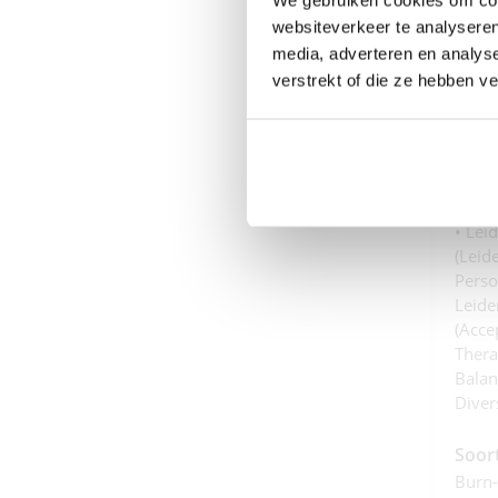
Coa
websiteverkeer te analyseren
media, adverteren en analys
Dit i
verstrekt of die ze hebben v
Oprec
relat
leven
Speci
• Lei
(leid
Perso
Leide
(Acc
Therap
Balan
Divers
Soor
Burn-