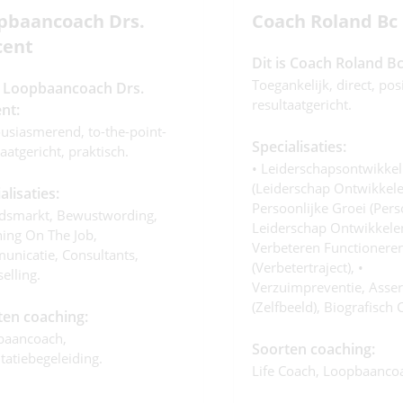
pbaancoach Drs.
Coach Roland Bc
cent
Dit is Coach Roland Bc
Toegankelijk, direct, posi
is Loopbaancoach Drs.
resultaatgericht.
nt:
usiasmerend, to-the-point-
Specialisaties:
aatgericht, praktisch.
• Leiderschapsontwikkel
(leiderschap Ontwikkelen
alisaties:
Persoonlijke Groei (pers
dsmarkt, Bewustwording,
Leiderschap Ontwikkelen
ing On The Job,
Verbeteren Functionere
nicatie, Consultants,
(verbetertraject), •
elling.
Verzuimpreventie, Assert
(zelfbeeld), Biografisch
ten coaching:
baancoach,
Soorten coaching:
itatiebegeleiding.
Life Coach, Loopbaanco