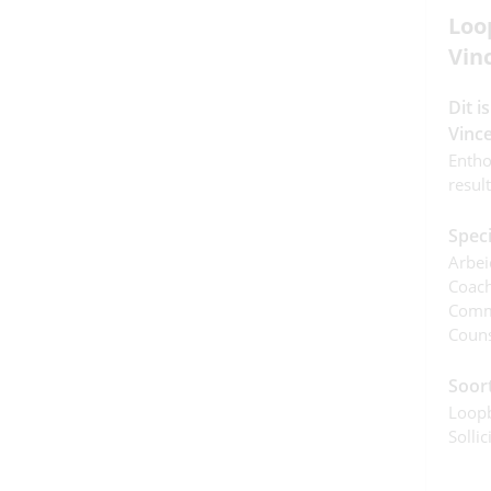
Loo
Vin
Dit 
Vince
Entho
result
Speci
Arbei
Coach
Commu
Couns
Soor
Loop
Sollic