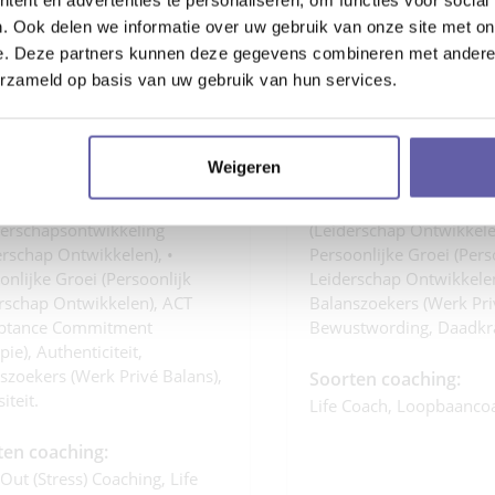
ch Patrick RL
Coach Nicole
. Ook delen we informatie over uw gebruik van onze site met on
e. Deze partners kunnen deze gegevens combineren met andere i
s Coach Patrick RL:
Dit is Coach Nicole:
erzameld op basis van uw gebruik van hun services.
ht, diepgaand, speels met
Open, empathisch, prakt
iveringsvermogen, vol
resultaatgericht.
senergie.
Weigeren
Specialisaties:
alisaties:
• Leiderschapsontwikkel
derschapsontwikkeling
(leiderschap Ontwikkelen
erschap Ontwikkelen), •
Persoonlijke Groei (pers
onlijke Groei (persoonlijk
Leiderschap Ontwikkelen)
rschap Ontwikkelen), ACT
Balanszoekers (werk Pri
eptance Commitment
Bewustwording, Daadkr
ie), Authenticiteit,
szoekers (werk Privé Balans),
Soorten coaching:
iteit.
Life Coach, Loopbaanco
ten coaching:
Out (stress) Coaching, Life