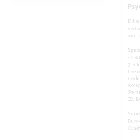
Psy
Dit i
Verbi
inzic
Speci
• Lei
(leid
Perso
Leide
Accep
(panie
(zelfb
Soor
Burn-
Coach