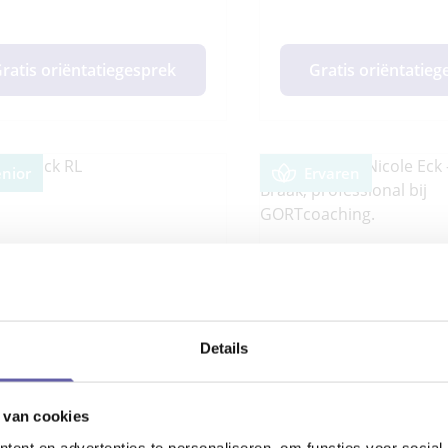
ratis oriëntatiegesprek
Gratis oriëntatie
enior
Ervaren
Details
 van cookies
ent en advertenties te personaliseren, om functies voor social