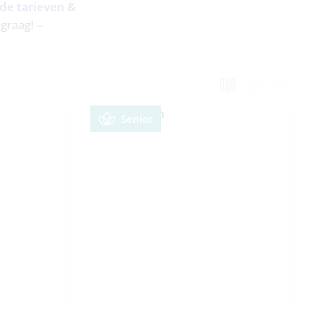
 de tarieven &
 graag! –
Senior