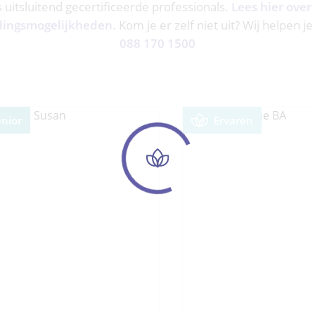
ns uitsluitend gecertificeerde professionals.
Lees hier over
dingsmogelijkheden.
Kom je er zelf niet uit? Wij helpen je
088 170 1500
enior
Ervaren