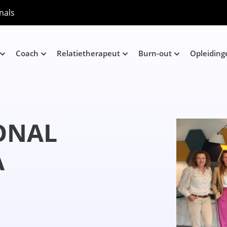
nals
Coach
Relatietherapeut
Burn-out
Opleiding
ONAL
A