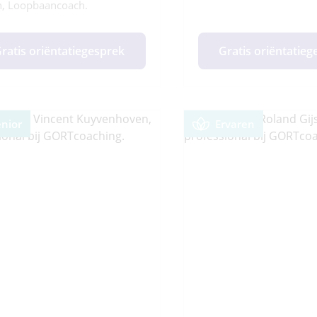
, Loopbaancoach.
ratis oriëntatiegesprek
Gratis oriëntatie
enior
Ervaren