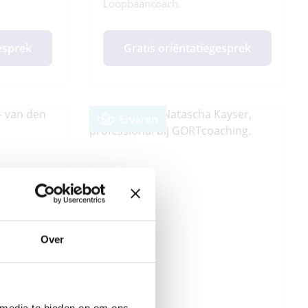
Loopbaancoach.
gesprek
Gratis oriëntatiegesprek
Ervaren
Over
 media te bieden en om ons