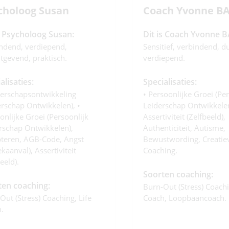
choloog Susan
Coach Yvonne B
s Psycholoog Susan:
Dit is Coach Yvonne B
ndend, verdiepend,
Sensitief, verbindend, du
htgevend, praktisch.
verdiepend.
alisaties:
Specialisaties:
derschapsontwikkeling
• Persoonlijke Groei (per
erschap Ontwikkelen), •
Leiderschap Ontwikkelen
onlijke Groei (persoonlijk
Assertiviteit (zelfbeeld),
rschap Ontwikkelen),
Authenticiteit, Autisme,
teren, AGB-Code, Angst
Bewustwording, Creatie
kaanval), Assertiviteit
Coaching.
eeld).
Soorten coaching:
ten coaching:
Burn-Out (stress) Coachi
Out (stress) Coaching, Life
Coach, Loopbaancoach.
.