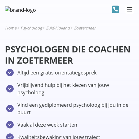
Home
>
Psycholoog
>
Zuid-Holland
>
Zoetermeer
PSYCHOLOGEN DIE COACHEN
IN ZOETERMEER
Altijd een gratis oriëntatiegesprek
Vrijblijvend hulp bij het kiezen van jouw
psycholoog
Vind een gediplomeerd psycholoog bij jou in de
buurt
Vaak al deze week starten
Kwaliteitsbewaking van jouw traject