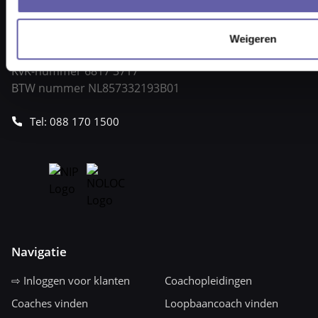
Pieter Braaijweg 203
1114 AJ Amsterdam
vraag@gortcoaching.nl
Weigeren
Openingstijden: 08.30 – 17.30 uur
KvK-nummer 6817 3717
BTW nummer NL857332193B01
Tel: 088 170 1500
Navigatie
⇨ Inloggen voor klanten
Coachopleidingen
Coaches vinden
Loopbaancoach vinden