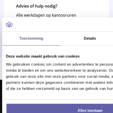
Advies of hulp nodig?
Alle werkdagen op kantooruren
bereikbaar!
Of bel 088 - 170 1500
Toestemming
Details
Deze website maakt gebruik van cookies
We gebruiken cookies om content en advertenties te personal
Er ging iets mis bij het laden van locaties.
media te bieden en om ons websiteverkeer te analyseren. Oo
gebruik van onze site met onze partners voor social media,
partners kunnen deze gegevens combineren met andere inform
of die ze hebben verzameld op basis van uw gebruik van hun
Alles toestaan