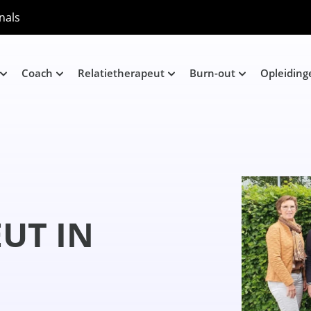
nals
Coach
Relatietherapeut
Burn-out
Opleiding
UT IN