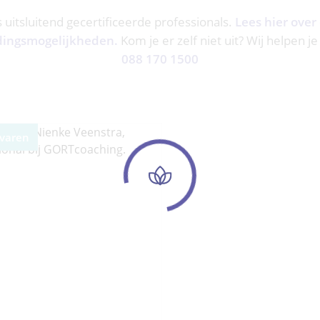
ns uitsluitend gecertificeerde professionals.
Lees hier over
dingsmogelijkheden.
Kom je er zelf niet uit? Wij helpen je
088 170 1500
rvaren