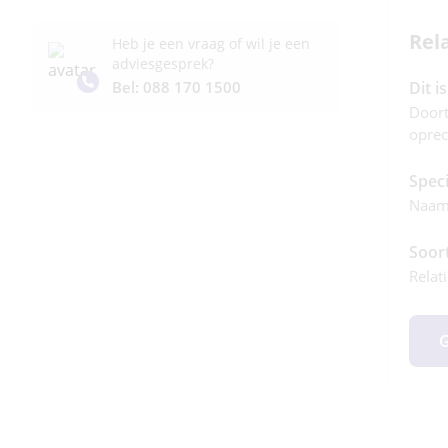
Rel
Heb je een vraag of wil je een
adviesgesprek?
Dit i
Bel: 088 170 1500
Doort
oprec
Speci
Naam 
Soor
Relat
G