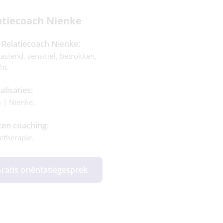
atiecoach Nienke
s Relatiecoach Nienke:
astend, sensitief, betrokken,
ht.
alisaties:
| Nienke.
ten coaching:
ietherapie.
ratis oriëntatiegesprek