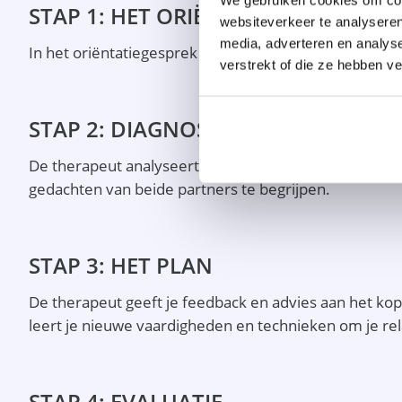
STAP 1: HET ORIËNTATIEGESPREK
websiteverkeer te analyseren
media, adverteren en analys
In het oriëntatiegesprek maken jullie kennis met elk
verstrekt of die ze hebben v
STAP 2: DIAGNOSE
De therapeut analyseert de relatieproblemen en de i
gedachten van beide partners te begrijpen.
STAP 3: HET PLAN
De therapeut geeft je feedback en advies aan het kop
leert je nieuwe vaardigheden en technieken om je rel
STAP 4: EVALUATIE