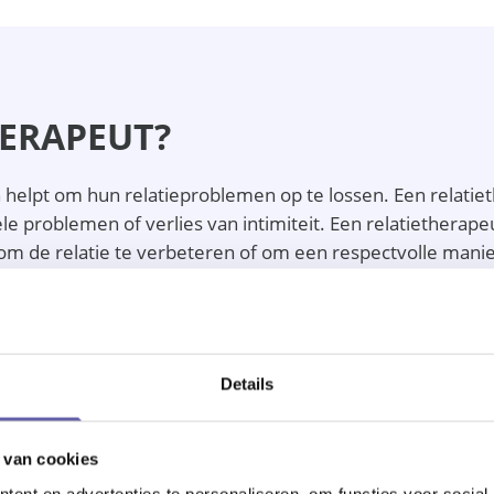
HERAPEUT?
 helpt om hun relatieproblemen op te lossen. Een relatie
e problemen of verlies van intimiteit. Een relatiethera
 om de relatie te verbeteren of om een respectvolle manier
BIJ EEN RELATIETHERAPEUT 
ben in hun relatie. Een stappenplan over hoe een relatiet
Details
 van cookies
ent en advertenties te personaliseren, om functies voor social