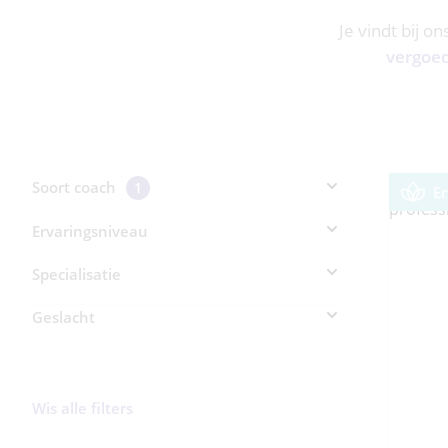
Je vindt bij o
vergoe
Soort coach
1
E
Ervaringsniveau
Specialisatie
Geslacht
Wis alle filters