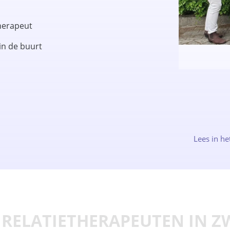
therapeut
in de buurt
Lees in he
 RELATIETHERAPEUTEN IN Z