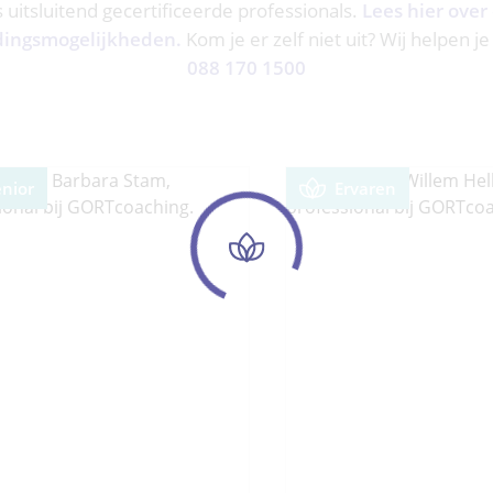
ns uitsluitend gecertificeerde professionals.
Lees hier over
dingsmogelijkheden.
Kom je er zelf niet uit? Wij helpen je
088 170 1500
enior
Ervaren