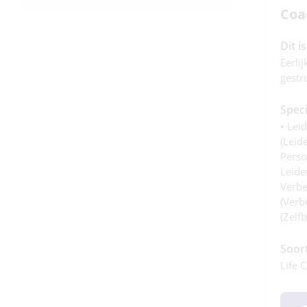
Coa
Dit i
Eerlij
gestr
Speci
• Lei
(leid
Perso
Leide
Verbe
(verbe
(zelfb
Soor
Life 