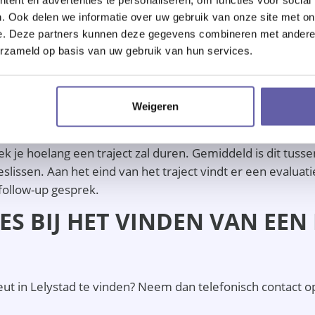
 het tijd voor het gratis oriëntatiegesprek. Wij vinden het 
. Ook delen we informatie over uw gebruik van onze site met on
t effectief is. Tijdens dit kennismakingsgesprek kom je erac
e. Deze partners kunnen deze gegevens combineren met andere i
ken en je komt erachter of de verwachtingen overeenkomen
erzameld op basis van uw gebruik van hun services.
n een gratis oriëntatiegesprek inplannen bij een andere the
VAN HET TRAJECT MET DE T
Weigeren
j akkoord hebt gegeven. Je gaat dan aan de slag met het re
k je hoelang een traject zal duren. Gemiddeld is dit tuss
slissen. Aan het eind van het traject vindt er een evaluat
follow-up gesprek.
ES BIJ HET VINDEN VAN EE
ut in Lelystad te vinden? Neem dan telefonisch contact o