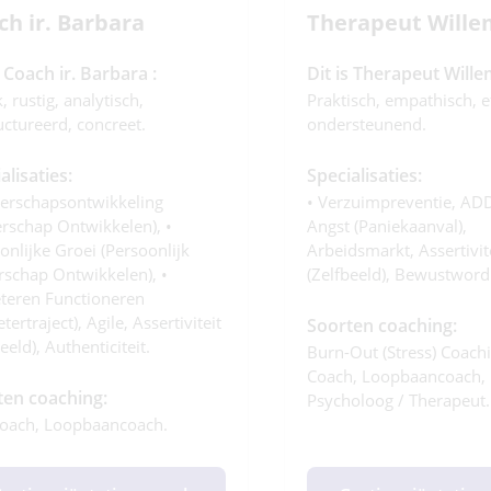
ch ir. Barbara
Therapeut Wille
s Coach ir. Barbara :
Dit is Therapeut Wille
k, rustig, analytisch,
Praktisch, empathisch, ef
uctureerd, concreet.
ondersteunend.
alisaties:
Specialisaties:
derschapsontwikkeling
• Verzuimpreventie, A
erschap Ontwikkelen), •
Angst (paniekaanval),
onlijke Groei (persoonlijk
Arbeidsmarkt, Assertivit
rschap Ontwikkelen), •
(zelfbeeld), Bewustword
teren Functioneren
tertraject), Agile, Assertiviteit
Soorten coaching:
eeld), Authenticiteit.
Burn-Out (stress) Coachi
Coach, Loopbaancoach,
ten coaching:
Psycholoog / Therapeut.
Coach, Loopbaancoach.