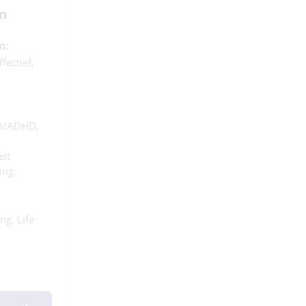
m
m:
fectief,
DD/ADHD,
eit
ing.
ng, Life