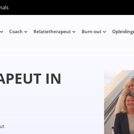
nals
Coach
Relatietherapeut
Burn-out
Opleiding
APEUT IN
eut