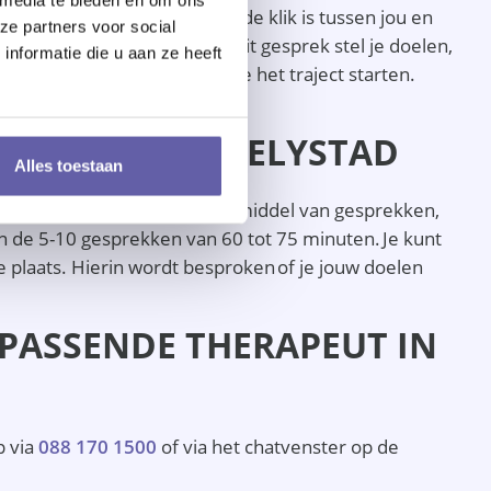
erg belangrijk dat er een goede klik is tussen jou en
ze partners voor social
hter of deze klik er is. In dit gesprek stel je doelen,
nformatie die u aan ze heeft
. Als dit zo is, dan kun je het traject starten.
rapeut in Lelystad.
HERAPEUT IN LELYSTAD
Alles toestaan
aliseren van jouw doelen door middel van gesprekken,
en de 5-10 gesprekken van 60 tot 75 minuten. Je kunt
ie plaats. Hierin wordt besproken of je jouw doelen
N PASSENDE THERAPEUT IN
p via
088 170 1500
of via het chatvenster op de