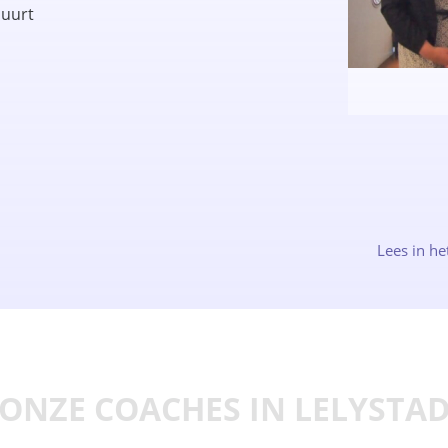
buurt
Lees in he
ONZE COACHES IN LELYSTA