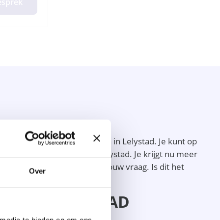
gesprek
 profielen van de therapeuten in Lelystad. Je kunt op
rofiel van de therapeut in Lelystad. Je krijgt nu meer
eut in Lelystad aansluit op jouw vraag. Is dit het
Over
EUT IN LELYSTAD
 media te bieden en om ons