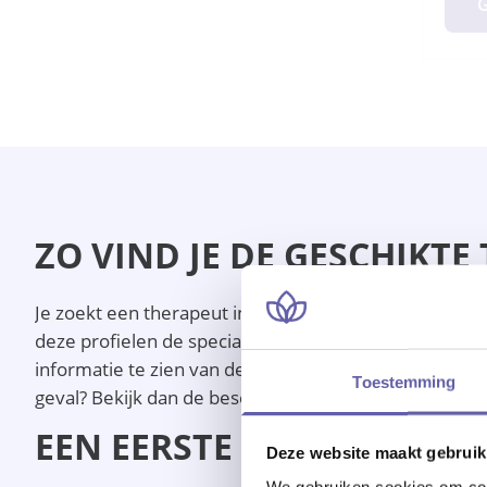
G
ZO VIND JE DE GESCHIKTE
Je zoekt een therapeut in Lelystad en wilt iemand die 
deze profielen de specialisaties, doelgroep en omschrij
informatie te zien van deze therapeut in Lelystad. Je k
Toestemming
geval? Bekijk dan de beschikbaarheid en plan een grati
EEN EERSTE KENNISMAKIN
Deze website maakt gebruik
We gebruiken cookies om cont