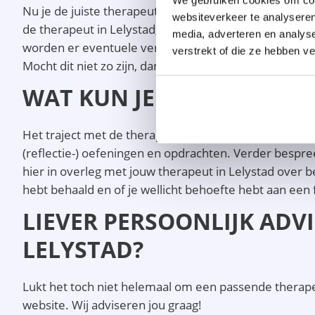
Nu je de juiste therapeut in Lelystad hebt gevonden, is
websiteverkeer te analyseren
de therapeut in Lelystad, omdat het traject zo het mees
media, adverteren en analys
worden er eventuele vergoedingsmogelijkheden bespro
verstrekt of die ze hebben v
Mocht dit niet zo zijn, dan kun je nog verder kijken e
WAT KUN JE VERWACHTEN 
Het traject met de therapeut in Lelystad start als ji
(reflectie-) oefeningen en opdrachten. Verder bespree
hier in overleg met jouw therapeut in Lelystad over be
hebt behaald en of je wellicht behoefte hebt aan een 
LIEVER PERSOONLIJK ADVI
LELYSTAD?
Lukt het toch niet helemaal om een passende therape
website. Wij adviseren jou graag!