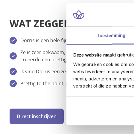
WAT ZEGGEN DE DEELNEM
Toestemming
Dorris is een hele fijne coach met kennis van zaken
Ze is zeer bekwaam, maakt een goede verbinding tu
Deze website maakt gebruik
creëerde een prettige sfeer.
We gebruiken cookies om cont
Ik vind Dorris een zeer goede trainer. Ze legt goed 
websiteverkeer te analyseren
media, adverteren en analys
Prettig to the point, je merkt dat ze veel ervaring h
verstrekt of die ze hebben v
Direct inschrijven