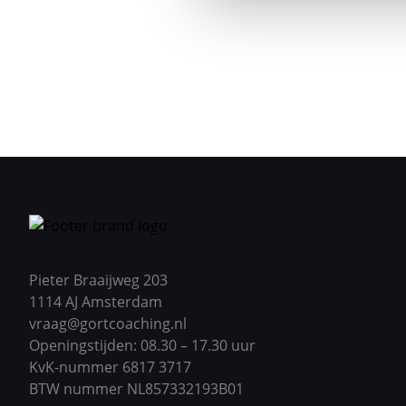
Pieter Braaijweg 203
1114 AJ Amsterdam
vraag@gortcoaching.nl
Openingstijden: 08.30 – 17.30 uur
KvK-nummer 6817 3717
BTW nummer NL857332193B01