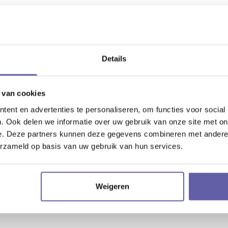
ERS
Details
. Ook zorgde ze voor een hele fijne sfeer.
ssen de lesstof en de praktijk en
 van cookies
ent en advertenties te personaliseren, om functies voor social
uit en heeft een luisterend oor.
. Ook delen we informatie over uw gebruik van onze site met on
e. Deze partners kunnen deze gegevens combineren met andere i
eeft als coach.
erzameld op basis van uw gebruik van hun services.
Weigeren