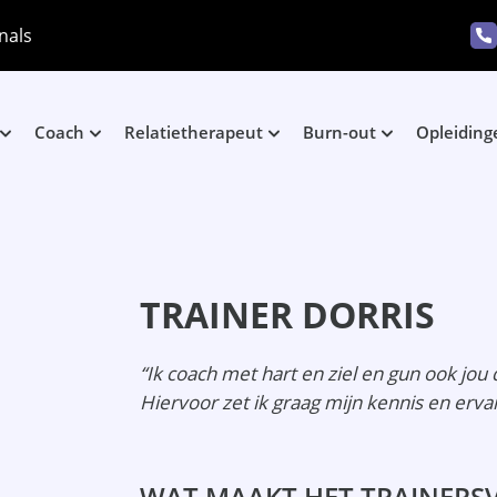
nals
Coach
Relatietherapeut
Burn-out
Opleiding
TRAINER DORRIS
“Ik coach met hart en ziel en gun ook jou 
Hiervoor zet ik graag mijn kennis en ervar
WAT MAAKT HET TRAINERSV