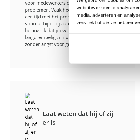
voor medewerkers die worstelen met
websiteverkeer te analyseren
problemen. Vaak heeft de medewerker al
media, adverteren en analys
een tijd met het probleem geworsteld
verstrekt of die ze hebben v
voordat hij of zij aan de bel trekt. Het is
belangrijk dat jouw medewerker
laagdrempelig zijn of haar verhaal kan doen
zonder angst voor gevolgen.
Laat weten dat hij of zij
er is