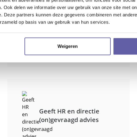
zonder oordeel. Dit kan al veel druk
. Ook delen we informatie over uw gebruik van onze site met on
wegnemen. Bovendien kan de medewerker
e. Deze partners kunnen deze gegevens combineren met andere i
zich spiegelen aan de ervaring van de
vertrouwenspersoon en het probleem in
erzameld op basis van uw gebruik van hun services.
het juiste perspectief plaatsen.
Weigeren
Geeft HR en directie
(on)gevraagd advies