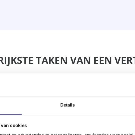
GRIJKSTE TAKEN VAN EEN V
Details
Luistert
Wanneer een medewerker eindelijk komt
 van cookies
praten, luistert de vertrouwenspersoon
ent en advertenties te personaliseren, om functies voor social