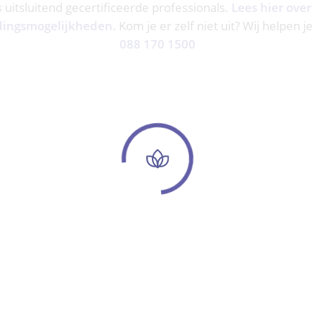
ns uitsluitend gecertificeerde professionals.
Lees hier over
dingsmogelijkheden.
Kom je er zelf niet uit? Wij helpen je
088 170 1500