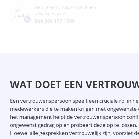
Heb je een vraag of wil je een
adviesgesprek?
Bel: 088 170 1500
WAT DOET EEN VERTROU
Een vertrouwenspersoon speelt een cruciale rol in h
medewerkers die te maken krijgen met ongewenste o
het management helpt de vertrouwenspersoon conflict
ongewenst gedrag op en probeert deze op te lossen.
Hoewel alle gesprekken vertrouwelijk zijn, voorziet