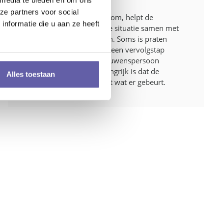
ze partners voor social
Na het afblazen van stoom, helpt de
nformatie die u aan ze heeft
vertrouwenspersoon de situatie samen met
de melder te analyseren. Soms is praten
voldoende, maar als er een vervolgstap
nodig is, gaat de vertrouwenspersoon
coachend te werk. Belangrijk is dat de
Alles toestaan
werknemer altijd beslist wat er gebeurt.