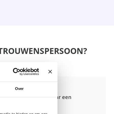
ERTROUWENSPERSOON?
Over
Coacht naar een
oplossing
 media te bieden en om ons