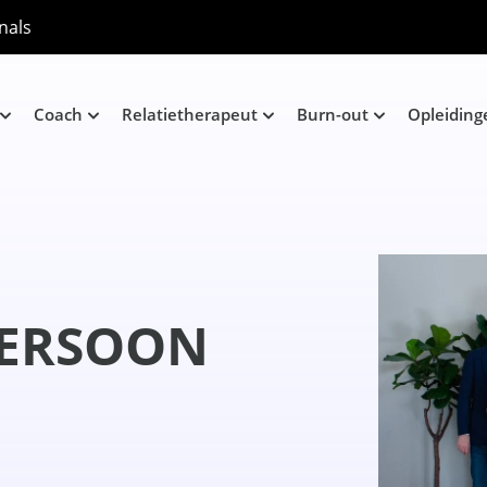
nals
Coach
Relatietherapeut
Burn-out
Opleiding
ERSOON