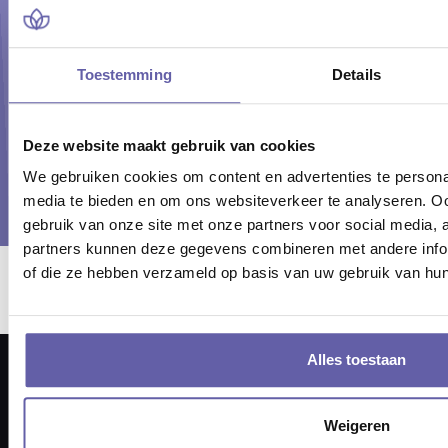
Wij staan voor jou klaar om je persoonlijk te adviseren
over een passende mediator in Urmond. Neem
telefonisch contact op via ☏ 088 170 1501, of via het
Toestemming
Details
chatvenster onder in beeld!
Deze website maakt gebruik van cookies
Plan je gratis oriëntatiegesprek
We gebruiken cookies om content en advertenties te personal
media te bieden en om ons websiteverkeer te analyseren. Oo
gebruik van onze site met onze partners voor social media,
partners kunnen deze gegevens combineren met andere inform
of die ze hebben verzameld op basis van uw gebruik van hun
Er ging iets mis bij het laden van locaties.
Alles toestaan
Weigeren