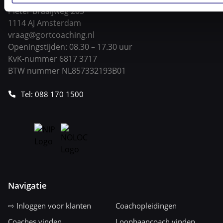
Pieter Braaijweg 203
1114 AJ Amsterdam
vraag@gortcoaching.nl
Openingstijden: 08.30 – 17.30 uur
KvK-nummer 6817 3717
BTW nummer NL857332193B01
Tel: 088 170 1500
Navigatie
⇨ Inloggen voor klanten
Coachopleidingen
Coaches vinden
Loopbaancoach vinden