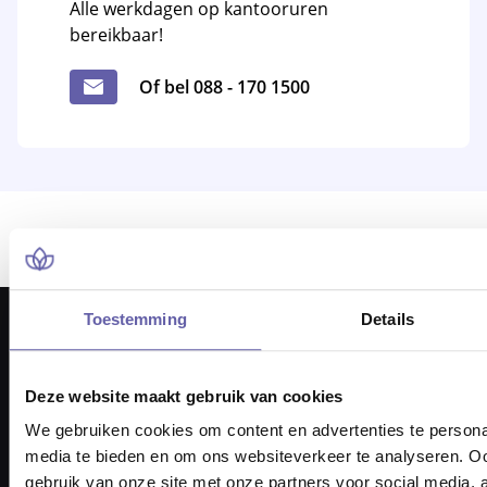
Alle werkdagen op kantooruren
bereikbaar!
Of bel 088 - 170 1500
Er ging iets mis bij het laden van locaties.
Toestemming
Details
Deze website maakt gebruik van cookies
We gebruiken cookies om content en advertenties te personal
Pieter Braaijweg 203
media te bieden en om ons websiteverkeer te analyseren. Oo
1114 AJ Amsterdam
gebruik van onze site met onze partners voor social media,