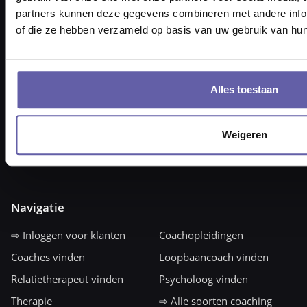
vraag@gortcoaching.nl
partners kunnen deze gegevens combineren met andere inform
Openingstijden: 08.30 – 17.30 uur
of die ze hebben verzameld op basis van uw gebruik van hun
KvK-nummer 6817 3717
BTW nummer NL857332193B01
Tel: 088 170 1500
Alles toestaan
Weigeren
Navigatie
⇨ Inloggen voor klanten
Coachopleidingen
Coaches vinden
Loopbaancoach vinden
Relatietherapeut vinden
Psycholoog vinden
Therapie
⇨ Alle soorten coaching