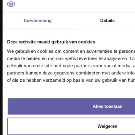
Toestemming
Details
Pieter Braaijweg 203
1114 AJ Amsterdam
Deze website maakt gebruik van cookies
vraag@gortcoaching.nl
We gebruiken cookies om content en advertenties te personal
Openingstijden: 08.30 – 17.30 uur
media te bieden en om ons websiteverkeer te analyseren. Oo
KvK-nummer 6817 3717
gebruik van onze site met onze partners voor social media,
BTW nummer NL857332193B01
partners kunnen deze gegevens combineren met andere inform
of die ze hebben verzameld op basis van uw gebruik van hun
Tel: 088 170 1500
Alles toestaan
Weigeren