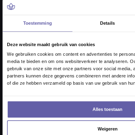
Navigatie
⇨ Inloggen voor klanten
Coachopleidingen
Toestemming
Details
Coaches vinden
Loopbaancoach vinden
Relatietherapeut vinden
Psycholoog vinden
Deze website maakt gebruik van cookies
Therapie
⇨ Alle soorten coaching
We gebruiken cookies om content en advertenties te personal
⇨ Coaching info
⇨ Coachen
media te bieden en om ons websiteverkeer te analyseren. Oo
Kennisbank
Cookies beheren
gebruik van onze site met onze partners voor social media,
partners kunnen deze gegevens combineren met andere inform
of die ze hebben verzameld op basis van uw gebruik van hun
Plan een gratis
oriëntatiegesprek
Met een coach naar keuze. Boek
Alles toestaan
direct in de agenda.
Weigeren