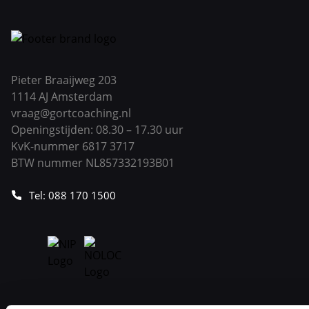
Pieter Braaijweg 203
1114 AJ Amsterdam
vraag@gortcoaching.nl
Openingstijden: 08.30 – 17.30 uur
KvK-nummer 6817 3717
BTW nummer NL857332193B01
Tel: 088 170 1500