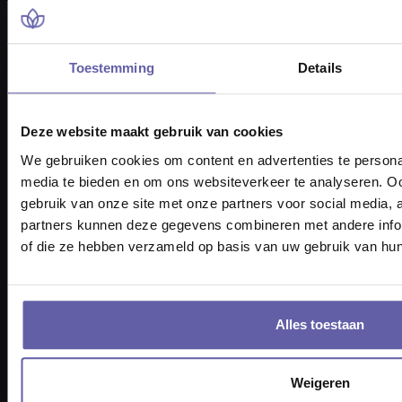
Pieter Braaijweg 203
Toestemming
Details
1114 AJ Amsterdam
vraag@gortcoaching.nl
Openingstijden: 08.30 – 17.30 uur
Deze website maakt gebruik van cookies
KvK-nummer 6817 3717
We gebruiken cookies om content en advertenties te personal
BTW nummer NL857332193B01
media te bieden en om ons websiteverkeer te analyseren. Oo
gebruik van onze site met onze partners voor social media,
Tel: 088 170 1500
partners kunnen deze gegevens combineren met andere inform
of die ze hebben verzameld op basis van uw gebruik van hun
Alles toestaan
Navigatie
Weigeren