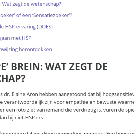
n: Wat zegt de wetenschap?
zoeker’ of een ‘Sensatiezoeker’?
 de HSP-ervaring (DOES)
 gaan met HSP
nwijzing herontdekken
PE’ BREIN: WAT ZEGT DE
CHAP?
s dr. Elaine Aron hebben aangetoond dat bij hoogsensiti
e verantwoordelijk zijn voor empathie en bewuste waarnem
 een foto ziet van iemand die verdrietig is, vuren de sp
an bij niet-HSP’ers.
n fenomeen dat we diepe verwerking noemen. Een hoogsensi