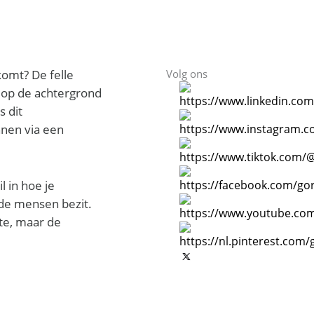
komt? De felle
Volg ons
o op de achtergrond
 dit
nnen via een
l in hoe je
de mensen bezit.
kte, maar de