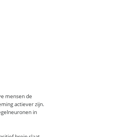
eve mensen de
ing actiever zijn.
iegelneuronen in
tief brein slaat