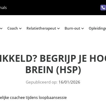
nals
Coach
Relatietherapeut
Burn-out
Opleiding
KKELD? BEGRIJP JE H
BREIN (HSP)
Gepubliceerd op:
16/01/2026