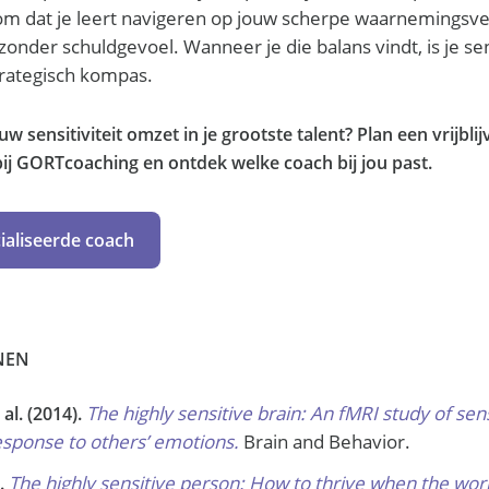
om dat je leert navigeren op jouw scherpe waarnemingsv
zonder schuldgevoel. Wanneer je die balans vindt, is je sens
rategisch kompas.
w sensitiviteit omzet in je grootste talent? Plan een vrijbli
bij GORTcoaching en ontdek welke coach bij jou past.
ialiseerde coach
NEN
The highly sensitive brain: An fMRI study of se
al. (2014).
response to others’ emotions.
Brain and Behavior.
The highly sensitive person: How to thrive when the wo
.