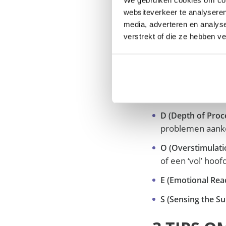
tegelijkertij
websiteverkeer te analyseren
behoefte aan 
media, adverteren en analys
verstrekt of die ze hebben v
DE 4 PIJ
Om hoogsensitivite
herkennen waar jo
D (Depth of Proc
problemen aanko
O (Overstimulati
of een ‘vol’ hoof
E (Emotional Reac
S (Sensing the Su