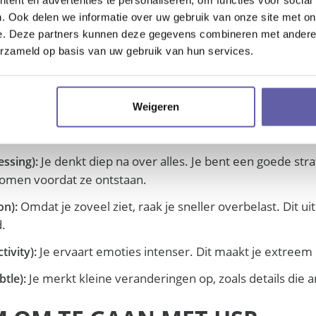
d ook snel verveeld. Dit kan leiden tot een constante innerli
. Ook delen we informatie over uw gebruik van onze site met on
rust en de drang naar actie.
e. Deze partners kunnen deze gegevens combineren met andere i
erzameld op basis van uw gebruik van hun services.
LERS VAN DE HSP-ERVARING (
it simpel te begrijpen, gebruiken we vaak het DOES-model.
Weigeren
uw uitdagingen én krachten liggen:
Je denkt diep na over alles. Je bent een goede stra
essing):
men voordat ze ontstaan.
Omdat je zoveel ziet, raak je sneller overbelast. Dit uit
on):
d.
Je ervaart emoties intenser. Dit maakt je extreem
tivity):
Je merkt kleine veranderingen op, zoals details die 
btle):