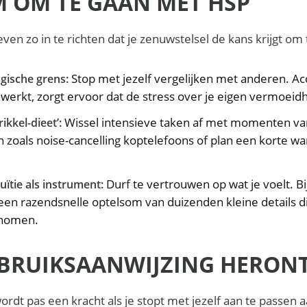
M OM TE GAAN MET HSP
even zo in te richten dat je zenuwstelsel de kans krijgt om 
Stop met jezelf vergelijken met anderen. Ac
ogische grens:
 werkt, zorgt ervoor dat de stress over je eigen vermoeid
Wissel intensieve taken af met momenten van
ikkel-dieet’:
 zoals noise-cancelling koptelefoons of plan een korte w
Durf te vertrouwen op wat je voelt. Bi
uïtie als instrument:
k een razendsnelle optelsom van duizenden kleine details 
enomen.
BRUIKSAANWIJZING HERON
wordt pas een kracht als je stopt met jezelf aan te passen 