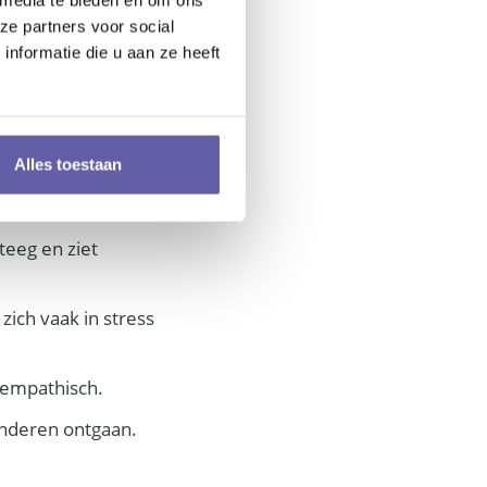
jke strijd tussen de
ze partners voor social
nformatie die u aan ze heeft
DOES)
 Dit helpt je te
Alles toestaan
teeg en ziet
 zich vaak in stress
 empathisch.
anderen ontgaan.