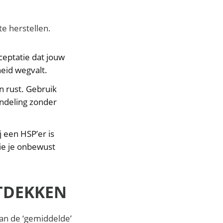
te herstellen.
ceptatie dat jouw
heid wegvalt.
 rust. Gebruik
andeling zonder
j een HSP’er is
die je onbewust
TDEKKEN
aan de ‘gemiddelde’