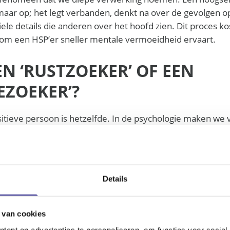
maar op; het legt verbanden, denkt na over de gevolgen o
ele details die anderen over het hoofd zien. Dit proces ko
rom een HSP’er sneller mentale vermoeidheid ervaart.
EEN ‘RUSTZOEKER’ OF EEN
EZOEKER’?
itieve persoon is hetzelfde. In de psychologie maken we 
n twee types:
Dit zijn mensen die zich snel terugtre
’ HSP (De rustzoeker):
beste in een rustige, voorspelbare omgeving en hebben vee
Details
en te verwerken.
Deze groep is hoogsensitief, maar heef
tion Seeker (HSS):
 van cookies
 nieuwe ervaringen en avontuur. Zij raken snel overprikk
ent en advertenties te personaliseren, om functies voor social