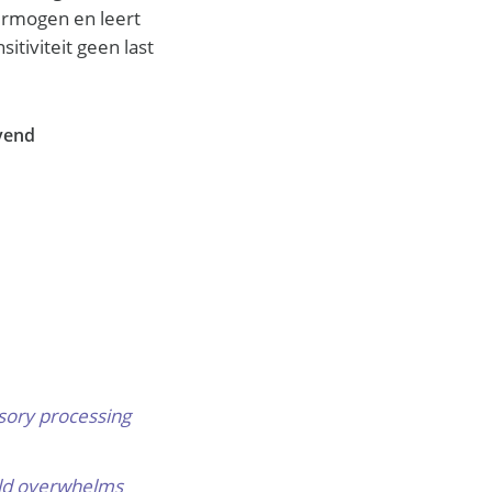
ermogen en leert
itiviteit geen last
jvend
nsory processing
rld overwhelms