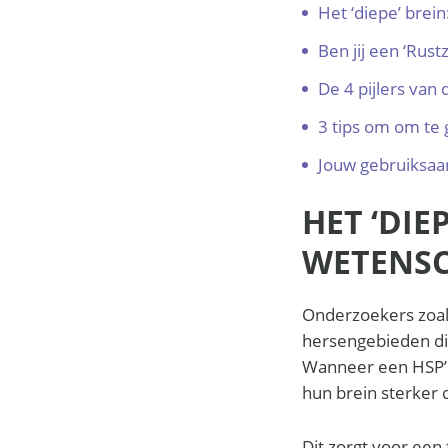
Het ‘diepe’ brei
Ben jij een ‘Rust
De 4 pijlers van
3 tips om om te
Jouw gebruiksaa
HET ‘DIE
WETENS
Onderzoekers zoal
hersengebieden di
Wanneer een HSP’er
hun brein sterker d
Dit zorgt voor ee