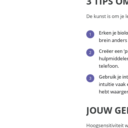
3 TIPS O
De kunst is om je l
Erken je biol
brein anders
Creëer een ‘pr
hulpmiddelen
telefoon.
Gebruik je int
intuïtie vaa
hebt waarg
JOUW GE
Hoogsensitiviteit 