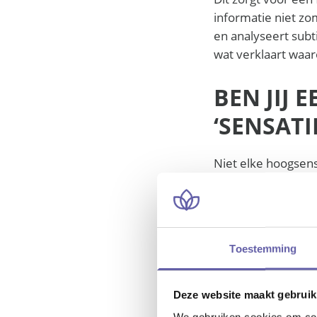
informatie niet zo
en analyseert subti
wat verklaart waa
BEN JIJ 
‘SENSATI
Niet elke hoogsens
onderscheid tusse
De ‘Klassieke
gedijen het 
Toestemming
gebeurteniss
De High Sensa
Deze website maakt gebruik
behoefte aan
We gebruiken cookies om cont