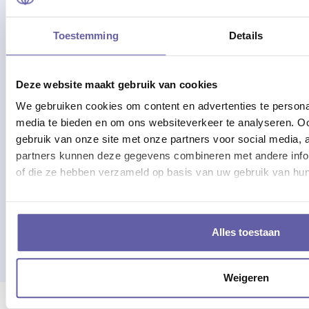
jouw personal coach in Amstelveen. Een coachsessie
duurt gemiddeld tussen de 60 en 75 minuten, maar
Toestemming
Details
ook dit is bespreekbaar.
LIEVER EEN PERSOONLIJK
Deze website maakt gebruik van cookies
ADVIES VOOR EEN PERSONAL
We gebruiken cookies om content en advertenties te personal
COACH IN AMSTELVEEN?
media te bieden en om ons websiteverkeer te analyseren. Oo
gebruik van onze site met onze partners voor social media,
Vind je het lastig een geschikte personal coach in
partners kunnen deze gegevens combineren met andere inform
Amstelveen te vinden? Graag helpen we jou met het
of die ze hebben verzameld op basis van uw gebruik van hun
vinden van een passende personal coach in
Amstelveen. Je kunt hiervoor telefonisch contact met
ons opnemen door te bellen naar 088 1700 1500 of
Alles toestaan
via onze chatfunctie rechts onderin het scherm.
Weigeren