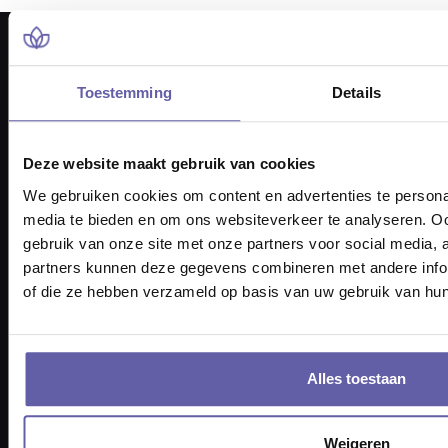
Toestemming
Details
Pieter Braaijweg 203
Deze website maakt gebruik van cookies
1114 AJ Amsterdam
vraag@gortcoaching.nl
We gebruiken cookies om content en advertenties te personal
Openingstijden: 08.30 – 17.30 uur
media te bieden en om ons websiteverkeer te analyseren. Oo
KvK-nummer 6817 3717
gebruik van onze site met onze partners voor social media,
BTW nummer NL857332193B01
partners kunnen deze gegevens combineren met andere inform
of die ze hebben verzameld op basis van uw gebruik van hun
Tel: 088 170 1500
Alles toestaan
Weigeren