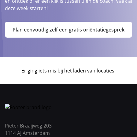
en ontdek of er een klik is tussen u en de coach. Vaak al
deze week starten!
Plan eenvoudig zelf een gratis oriëntatiegesprek
Er ging iets mis bij het laden van locaties.
Pieter Braaijweg 203
1114 AJ Amsterdam