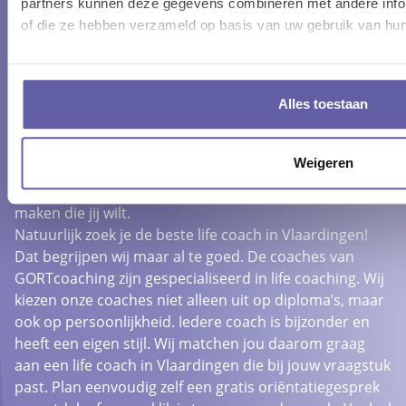
partners kunnen deze gegevens combineren met andere inform
VLAARDINGEN EN OP ZOEK
of die ze hebben verzameld op basis van uw gebruik van hun
NAAR EEN LIFE COACH?
Samen met een life coach in Vlaardingen sta je stil bij
wie je bent als persoon, wat je wilt en hoe je dit kan
Alles toestaan
bereiken. Life coaching wordt gedefinieerd als ‘een
doelgericht gesprek om zo veel mogelijk uit jouw leven
Weigeren
te halen’. De life coach luistert naar je specifieke
behoeften en helpt je de levensveranderingen te
maken die jij wilt.
Natuurlijk zoek je de beste life coach in Vlaardingen!
Dat begrijpen wij maar al te goed. De coaches van
GORTcoaching zijn gespecialiseerd in life coaching. Wij
kiezen onze coaches niet alleen uit op diploma’s, maar
ook op persoonlijkheid. Iedere coach is bijzonder en
heeft een eigen stijl. Wij matchen jou daarom graag
aan een life coach in Vlaardingen die bij jouw vraagstuk
past. Plan eenvoudig zelf een gratis oriëntatiegesprek