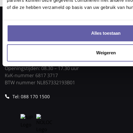
partners kunnen deze gegevens combineren met andere inform
of die ze hebben verzameld op basis van uw gebruik van hun
Alles toestaan
Pieter Braaijweg 203
Weigeren
1114 AJ Amsterdam
vraag@gortcoaching.nl
Openingstijden: 08.30 – 17.30 uur
KvK-nummer 6817 3717
BTW nummer NL857332193B01
Tel: 088 170 1500