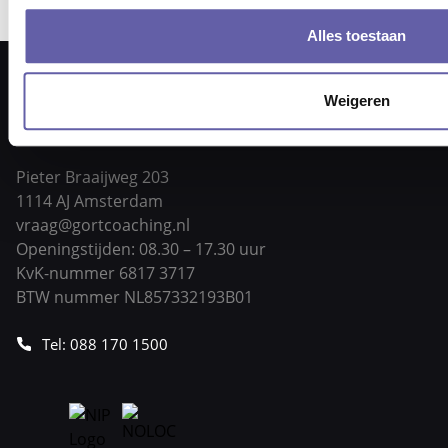
Alles toestaan
Weigeren
Pieter Braaijweg 203
1114 AJ Amsterdam
vraag@gortcoaching.nl
Openingstijden: 08.30 – 17.30 uur
KvK-nummer 6817 3717
BTW nummer NL857332193B01
Tel: 088 170 1500