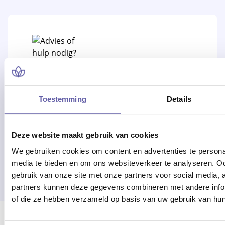
Advies of hulp nodig?
Toestemming
Details
Alle werkdagen op kantooruren
bereikbaar!
Deze website maakt gebruik van cookies
We gebruiken cookies om content en advertenties te personal
Of bel 088 - 170 1500
media te bieden en om ons websiteverkeer te analyseren. Oo
gebruik van onze site met onze partners voor social media,
partners kunnen deze gegevens combineren met andere inform
of die ze hebben verzameld op basis van uw gebruik van hun
Er ging iets mis bij het laden van locaties.