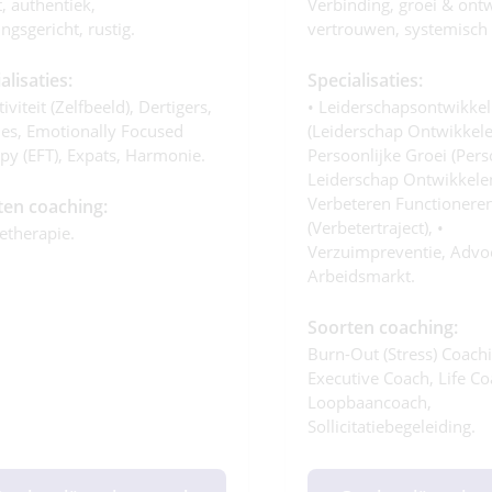
t, authentiek,
Verbinding, groei & ontw
ngsgericht, rustig.
vertrouwen, systemisch 
alisaties:
Specialisaties:
iviteit (zelfbeeld), Dertigers,
• Leiderschapsontwikkel
es, Emotionally Focused
(leiderschap Ontwikkelen
py (EFT), Expats, Harmonie.
Persoonlijke Groei (pers
Leiderschap Ontwikkelen
Verbeteren Functionere
ten coaching:
(verbetertraject), •
ietherapie.
Verzuimpreventie, Advo
Arbeidsmarkt.
Soorten coaching:
Burn-Out (stress) Coachi
Executive Coach, Life Co
Loopbaancoach,
Sollicitatiebegeleiding.