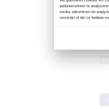
Dit i
websiteverkeer te analyseren
Invoe
prakt
media, adverteren en analys
verstrekt of die ze hebben v
Speci
Accep
Commi
Artsen
Bewu
Soor
Relat
G