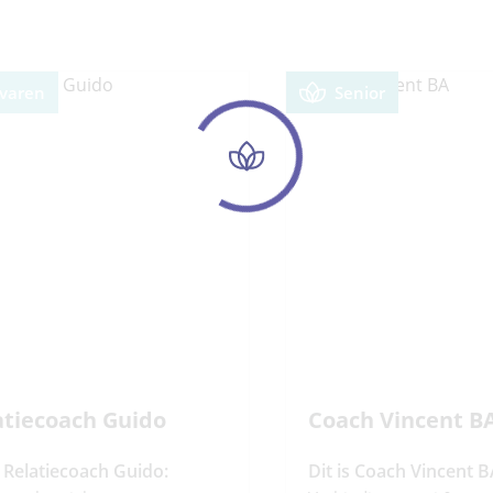
rvaren
Senior
atiecoach Guido
Coach Vincent B
s Relatiecoach Guido:
Dit is Coach Vincent B