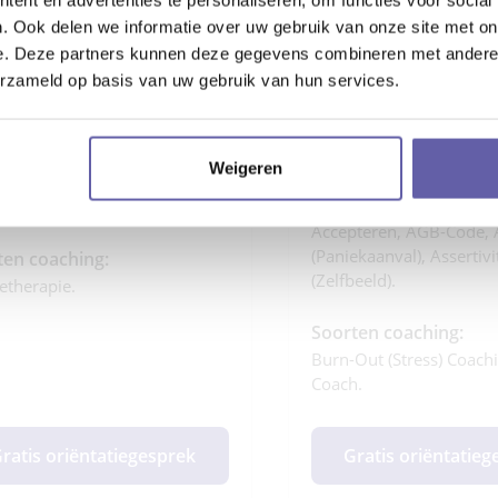
s Relatiecoach Abel:
Dit is Psycholoog Sus
. Ook delen we informatie over uw gebruik van onze site met on
lend, nuchter, humorvol,
Verbindend, verdiepend
isch.
inzichtgevend, praktisch
e. Deze partners kunnen deze gegevens combineren met andere i
erzameld op basis van uw gebruik van hun services.
alisaties:
Specialisaties:
teren, ACT (Acceptance
• Leiderschapsontwikkel
tment Therapie), Advocaten,
(leiderschap Ontwikkelen
Weigeren
, Authenticiteit,
Persoonlijke Groei (pers
stwording.
Leiderschap Ontwikkelen
Accepteren, AGB-Code, 
(paniekaanval), Assertivi
ten coaching:
(zelfbeeld).
ietherapie.
Soorten coaching:
Burn-Out (stress) Coachi
Coach.
ratis oriëntatiegesprek
Gratis oriëntatie