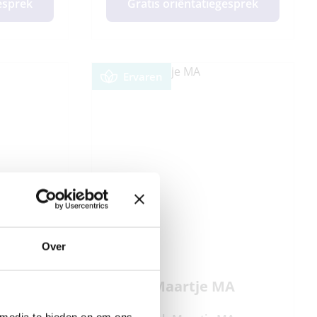
gesprek
Gratis oriëntatiegesprek
Ervaren
Over
n
Coach Maartje MA
 media te bieden en om ons