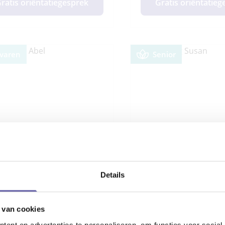
ratis oriëntatiegesprek
Gratis oriëntatie
rvaren
Senior
Details
atiecoach Abel
Psycholoog Susa
 van cookies
ent en advertenties te personaliseren, om functies voor social