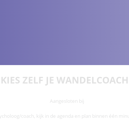
KIES ZELF JE WANDELCOACH
sycholoog/coach, kijk in de agenda en plan binnen één min