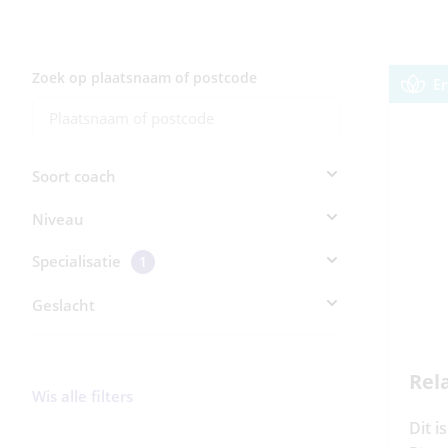
Zoek op plaatsnaam of postcode
E
Soort coach
Niveau
Specialisatie
1
Geslacht
Rel
Wis alle filters
Dit i