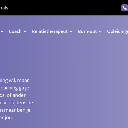
nals
Coach
Relatietherapeut
Burn-out
Opleiding
ing wil, maar
coaching ga je
os, of ander
oach tijdens de
en maar ben je
r jou.