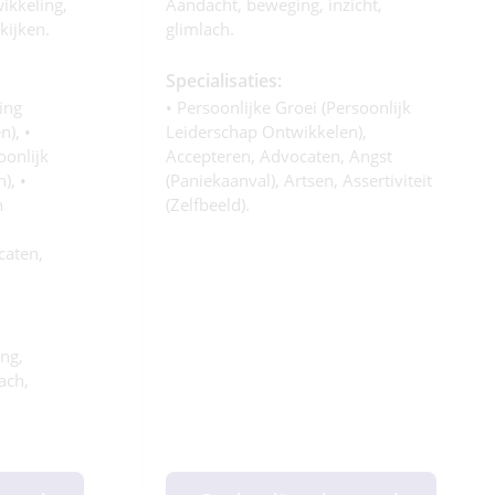
ikkeling,
Aandacht, beweging, inzicht,
kijken.
glimlach.
Specialisaties:
ing
• Persoonlijke Groei (persoonlijk
), •
Leiderschap Ontwikkelen),
oonlijk
Accepteren, Advocaten, Angst
), •
(paniekaanval), Artsen, Assertiviteit
n
(zelfbeeld).
caten,
ng,
ach,