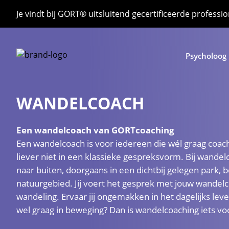
Je vindt bij GORT® uitsluitend gecertificeerde professio
Psycholoog
WANDELCOACH
Een wandelcoach van GORTcoaching
Een wandelcoach is voor iedereen die wél graag coach
liever niet in een klassieke gespreksvorm. Bij wandel
naar buiten, doorgaans in een dichtbij gelegen park, b
natuurgebied. Jij voert het gesprek met jouw wandelc
wandeling. Ervaar jij ongemakken in het dagelijks lev
wel graag in beweging? Dan is wandelcoaching iets voo