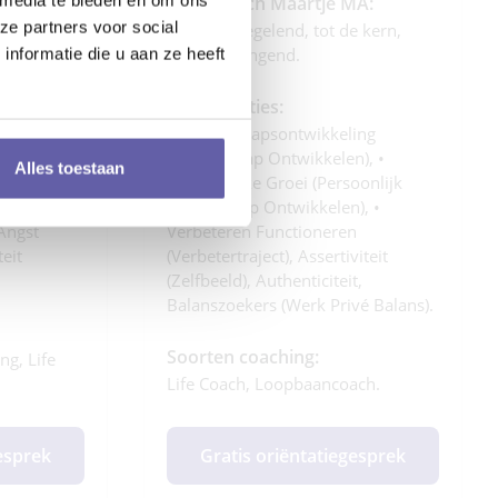
an:
Dit is Coach Maartje MA:
ze partners voor social
,
Warm, spiegelend, tot de kern,
.
vooruitbrengend.
nformatie die u aan ze heeft
Specialisaties:
ing
• Leiderschapsontwikkeling
), •
(leiderschap Ontwikkelen), •
Alles toestaan
oonlijk
Persoonlijke Groei (persoonlijk
),
Leiderschap Ontwikkelen), •
Angst
Verbeteren Functioneren
teit
(verbetertraject), Assertiviteit
(zelfbeeld), Authenticiteit,
Balanszoekers (werk Privé Balans).
Soorten coaching:
ng, Life
Life Coach, Loopbaancoach.
gesprek
Gratis oriëntatiegesprek