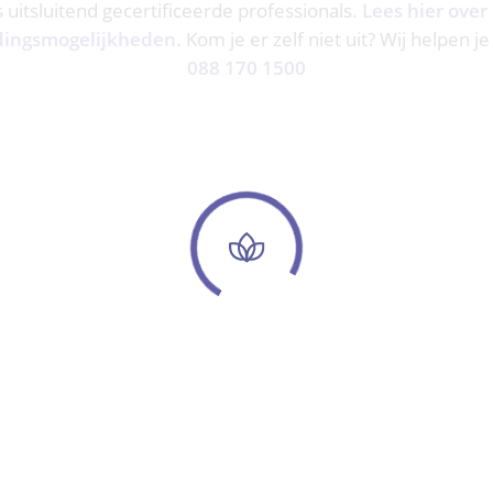
ns uitsluitend gecertificeerde professionals.
Lees hier over
dingsmogelijkheden.
Kom je er zelf niet uit? Wij helpen je
088 170 1500