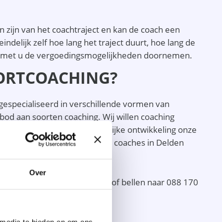
 zijn van het coachtraject en kan de coach een
eindelijk zelf hoe lang het traject duurt, hoe lang de
rek met u de vergoedingsmogelijkheden doornemen.
GORTCOACHING?
 gespecialiseerd in verschillende vormen van
od aan soorten coaching. Wij willen coaching
aan professionele en persoonlijke ontwikkeling onze
ken alleen samen met de beste coaches in Delden
Over
 kunt direct met ons chatten of bellen naar 088 170
 media te bieden en om ons