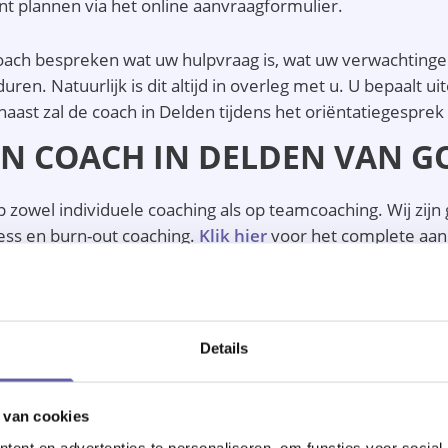
nt plannen via het online aanvraagformulier.
oach bespreken wat uw hulpvraag is, wat uw verwachtingen
ren. Natuurlijk is dit altijd in overleg met u. U bepaalt uit
naast zal de coach in Delden tijdens het oriëntatiegesp
N COACH IN DELDEN VAN 
 zowel individuele coaching als op teamcoaching. Wij zijn
ress en burn-out coaching.
Klik hier
voor het complete aanb
ijk maken van waardevolle inzichten die actief bijdragen 
rbeteren van de kwaliteit van de coachtrajecten. Wij wer
Details
f bij het inplannen van een gratis kennismakingsgesprek? U
 van cookies
ent en advertenties te personaliseren, om functies voor social