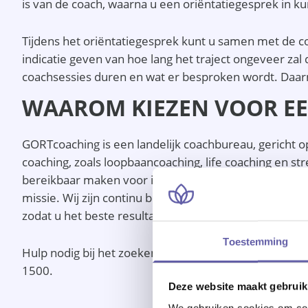
is van de coach, waarna u een oriëntatiegesprek in ku
Tijdens het oriëntatiegesprek kunt u samen met de c
indicatie geven van hoe lang het traject ongeveer zal du
coachsessies duren en wat er besproken wordt. Daar
WAAROM KIEZEN VOOR EE
GORTcoaching is een landelijk coachbureau, gericht op
coaching, zoals loopbaancoaching, life coaching en st
bereikbaar maken voor iedereen. Hierbij is het mogel
missie. Wij zijn continu bezig met het bewaken en ve
zodat u het beste resultaat behaalt.
Toestemming
Hulp nodig bij het zoeken van een coach in Delden, o
1500.
Deze website maakt gebruik
We gebruiken cookies om cont