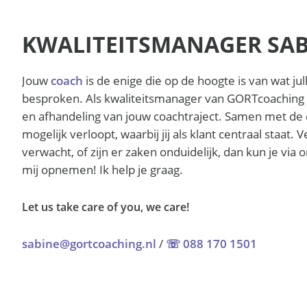
KWALITEITSMANAGER SA
Jouw
coach
is de enige die op de hoogte is van wat ju
besproken. Als kwaliteitsmanager van GORTcoaching b
en afhandeling van jouw coachtraject. Samen met de c
mogelijk verloopt, waarbij jij als klant centraal staat. V
verwacht, of zijn er zaken onduidelijk, dan kun je vi
mij opnemen! Ik help je graag.
Let us take care of you, we care!
sabine@gortcoaching.nl
/
☏ 088 170 1501