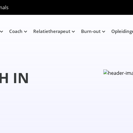
nals
Coach
Relatietherapeut
Burn-out
Opleiding
H IN