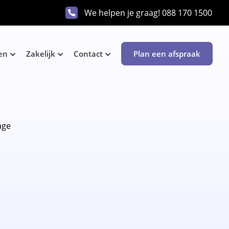
We helpen je graag!
088 170 1500
en
Zakelijk
Contact
Plan een afspraak