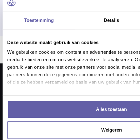
Of bel 088 - 170 1500
Toestemming
Details
Deze website maakt gebruik van cookies
Er ging iets mis bij het laden van locaties.
We gebruiken cookies om content en advertenties te personal
media te bieden en om ons websiteverkeer te analyseren. Oo
gebruik van onze site met onze partners voor social media,
partners kunnen deze gegevens combineren met andere inform
of die ze hebben verzameld op basis van uw gebruik van hun
Pieter Braaijweg 203
Alles toestaan
1114 AJ Amsterdam
vraag@gortcoaching.nl
Openingstijden: 08.30 – 17.30 uur
Weigeren
KvK-nummer 6817 3717