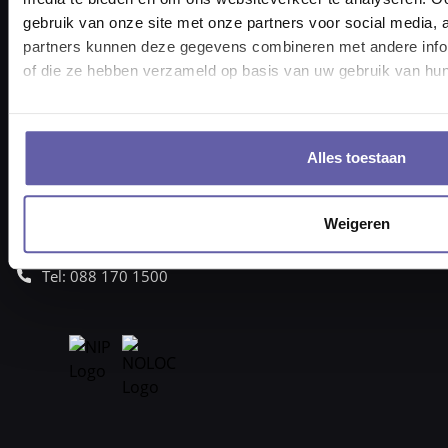
gebruik van onze site met onze partners voor social media,
partners kunnen deze gegevens combineren met andere inform
of die ze hebben verzameld op basis van uw gebruik van hun
Pieter Braaijweg 203
1114 AJ Amsterdam
vraag@gortcoaching.nl
Alles toestaan
Openingstijden: 08.30 – 17.30 uur
KvK-nummer 6817 3717
Weigeren
BTW nummer NL857332193B01
Tel: 088 170 1500