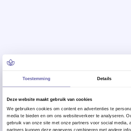
20/04/2026
Vergroot je geluksgevoel met 3
eenvoudige timemanagement tips
Toestemming
Details
Deze website maakt gebruik van cookies
We gebruiken cookies om content en advertenties te personal
Nu lezen
media te bieden en om ons websiteverkeer te analyseren. Oo
gebruik van onze site met onze partners voor social media,
partners kunnen deze gegevens combineren met andere inform