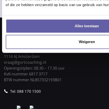
of die ze hebben verzameld op basis van uw gebruik van hun
Alles toestaan
Weigeren
Pieter Braaijweg 203
1114 AJ Amsterdam
vraag@gortcoaching.nl
Openingstijden: 08.30 – 17.30 uur
KvK-nummer 6817 3717
BTW nummer NL857332193B01
Tel: 088 170 1500