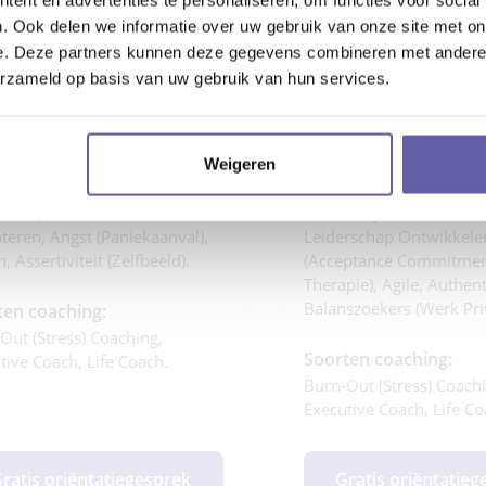
. Ook delen we informatie over uw gebruik van onze site met on
s Coach Drs. Silvia:
Dit is Coach Liliane:
e. Deze partners kunnen deze gegevens combineren met andere i
zig, scherp, eerlijk, liefdevol.
Ervaren, ontwikkelingsge
erzameld op basis van uw gebruik van hun services.
naar de kern, pragmatis
alisaties:
Specialisaties:
derschapsontwikkeling
erschap Ontwikkelen), •
• Leiderschapsontwikkel
Weigeren
onlijke Groei (persoonlijk
(leiderschap Ontwikkelen
rschap Ontwikkelen),
Persoonlijke Groei (pers
teren, Angst (paniekaanval),
Leiderschap Ontwikkele
, Assertiviteit (zelfbeeld).
(Acceptance Commitme
Therapie), Agile, Authenti
Balanszoekers (werk Pri
ten coaching:
Out (stress) Coaching,
Soorten coaching:
tive Coach, Life Coach.
Burn-Out (stress) Coachi
Executive Coach, Life Co
ratis oriëntatiegesprek
Gratis oriëntatie