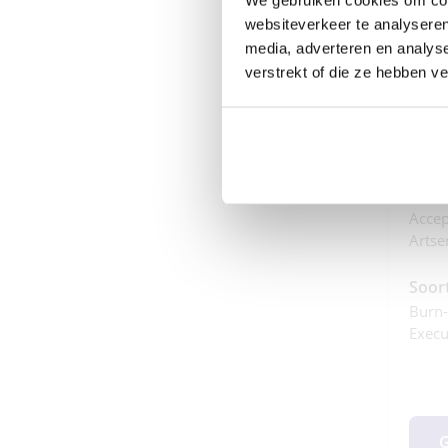
websiteverkeer te analyseren
Dit i
media, adverteren en analys
Aanwe
verstrekt of die ze hebben v
Speci
• Lei
(leid
Perso
Leide
Accep
Artsen
Soor
Burn-
Execu
G