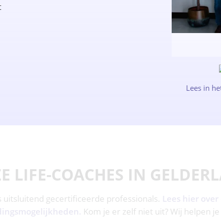
t
Lees in he
E LIFE-COACHES IN GELDER
ns uitsluitend gecertificeerde professionals.
Lees hier over
dingsmogelijkheden.
Kom je er zelf niet uit? Wij helpen je