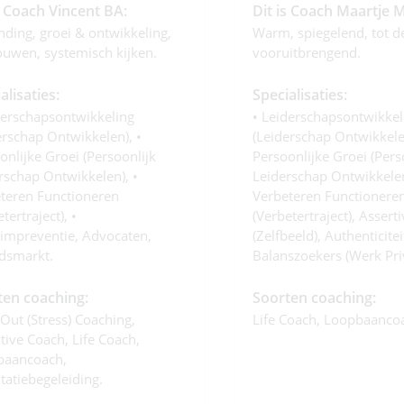
s Coach Vincent BA:
Dit is Coach Maartje 
nding, groei & ontwikkeling,
Warm, spiegelend, tot d
ouwen, systemisch kijken.
vooruitbrengend.
alisaties:
Specialisaties:
derschapsontwikkeling
• Leiderschapsontwikkel
erschap Ontwikkelen), •
(leiderschap Ontwikkelen
onlijke Groei (persoonlijk
Persoonlijke Groei (pers
rschap Ontwikkelen), •
Leiderschap Ontwikkelen
teren Functioneren
Verbeteren Functionere
tertraject), •
(verbetertraject), Assertiv
impreventie, Advocaten,
(zelfbeeld), Authenticitei
dsmarkt.
Balanszoekers (werk Pri
ten coaching:
Soorten coaching:
Out (stress) Coaching,
Life Coach, Loopbaanco
tive Coach, Life Coach,
baancoach,
itatiebegeleiding.