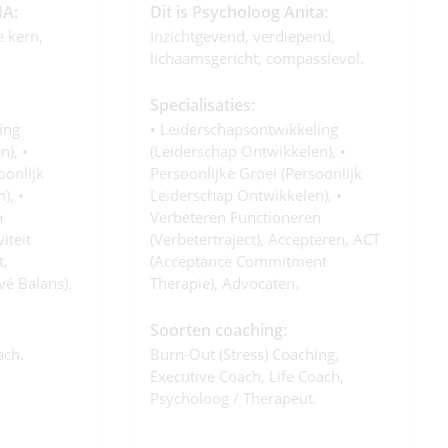
MA:
Dit is Psycholoog Anita:
e kern,
Inzichtgevend, verdiepend,
lichaamsgericht, compassievol.
Specialisaties:
ing
• Leiderschapsontwikkeling
), •
(leiderschap Ontwikkelen), •
oonlijk
Persoonlijke Groei (persoonlijk
), •
Leiderschap Ontwikkelen), •
n
Verbeteren Functioneren
iteit
(verbetertraject), Accepteren, ACT
t,
(Acceptance Commitment
vé Balans).
Therapie), Advocaten.
Soorten coaching:
ach.
Burn-Out (stress) Coaching,
Executive Coach, Life Coach,
Psycholoog / Therapeut.