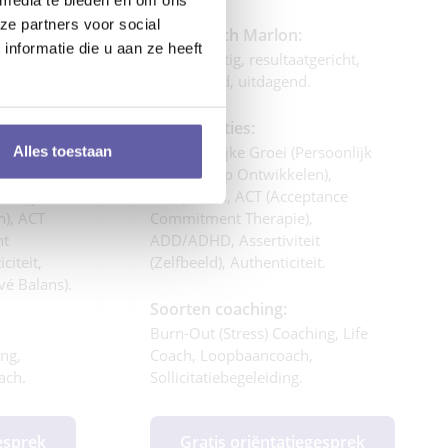
ze partners voor social
Dit is Coach Marlon:
nformatie die u aan ze heeft
richt, snel
Daadkrachtig, resultaatgericht,
ch.
motiverend, uitdagend.
Specialisaties:
ing
• Persoonlijke Groei (persoonlijk
Alles toestaan
), •
Leiderschap Ontwikkelen),
oonlijk
Accepteren, ACT (Acceptance
n), ACT
Commitment Therapie),
nt
ADD/ADHD, Assertiviteit
citeit,
(zelfbeeld), Authenticiteit.
vé Balans).
Soorten coaching:
Burn-Out (stress) Coaching, Life
ng,
Coach, Loopbaancoach,
ach.
Sollicitatiebegeleiding.
gesprek
Gratis oriëntatiegesprek