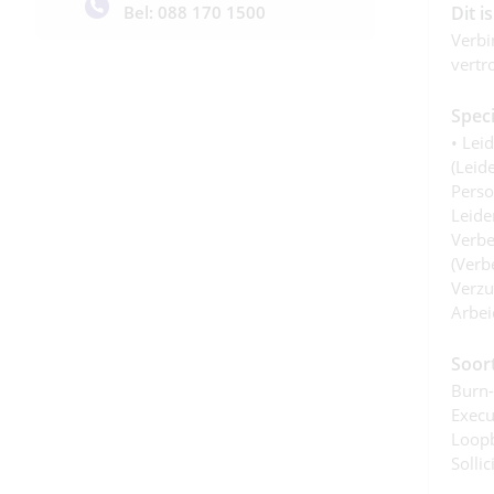
Dit i
Bel: 088 170 1500
Verbi
vertr
Speci
• Lei
(leid
Perso
Leide
Verbe
(verbe
Verzu
Arbei
Soor
Burn-
Execu
Loop
Sollic