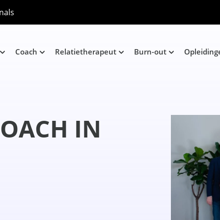
nals
Coach
Relatietherapeut
Burn-out
Opleiding
COACH IN