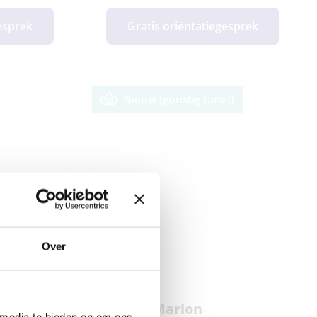
gesprek
Gratis oriëntatiegesprek
Nieuw (gunstig tarief)
Over
Coach Marlon
 media te bieden en om ons