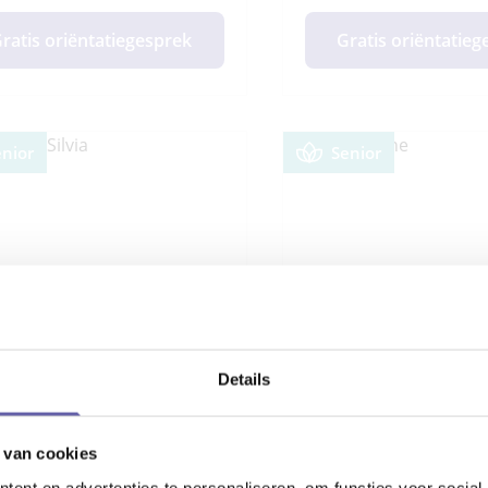
ratis oriëntatiegesprek
Gratis oriëntatie
enior
Senior
Details
 van cookies
h Drs. Silvia
Coach Liliane
ent en advertenties te personaliseren, om functies voor social