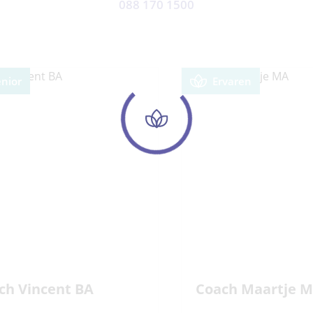
088 170 1500
enior
Ervaren
ch Vincent BA
Coach Maartje 