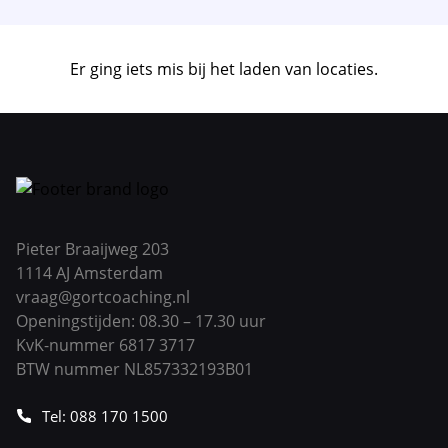
Er ging iets mis bij het laden van locaties.
Pieter Braaijweg 203
1114 AJ Amsterdam
vraag@gortcoaching.nl
Openingstijden: 08.30 – 17.30 uur
KvK-nummer 6817 3717
BTW nummer NL857332193B01
Tel: 088 170 1500