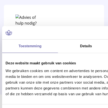
Advies of hulp nodig?
Toestemming
Details
Alle werkdagen op kantooruren
bereikbaar!
Deze website maakt gebruik van cookies
We gebruiken cookies om content en advertenties te personal
Of bel 088 - 170 1500
media te bieden en om ons websiteverkeer te analyseren. Oo
gebruik van onze site met onze partners voor social media,
partners kunnen deze gegevens combineren met andere inform
of die ze hebben verzameld op basis van uw gebruik van hun
Er ging iets mis bij het laden van locaties.