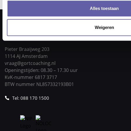
Alles toestaan
Weigeren
Pieter Braaijweg 203
1114 AJ Amsterdam
vraag@gortcoaching.nl
Openingstijden: 08.30 – 17.30 uur
KvK-nummer 6817 3717
BTW nummer NL857332193B01
Tel: 088 170 1500