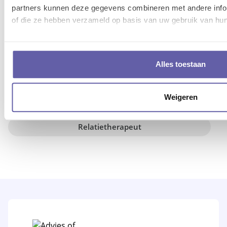
partners kunnen deze gegevens combineren met andere inform
Life coach
of die ze hebben verzameld op basis van uw gebruik van hun
Burn-out coach
Alles toestaan
Lifestyle coach
Weigeren
Psycholoog
Relatietherapeut