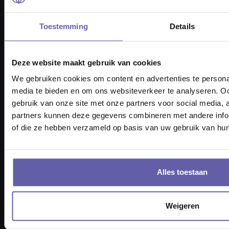
KvK-nummer 6817 3717
BTW nummer NL857332193B01
Toestemming
Details
Tel: 088 170 1500
Deze website maakt gebruik van cookies
We gebruiken cookies om content en advertenties te personal
media te bieden en om ons websiteverkeer te analyseren. Oo
gebruik van onze site met onze partners voor social media,
partners kunnen deze gegevens combineren met andere inform
of die ze hebben verzameld op basis van uw gebruik van hun
Navigatie
⇨ Inloggen voor klanten
Coachopleidingen
Alles toestaan
Coaches vinden
Loopbaancoach vinden
Relatietherapeut vinden
Psycholoog vinden
Weigeren
Therapie
⇨ Alle soorten coaching
⇨ Coaching info
⇨ Coachen