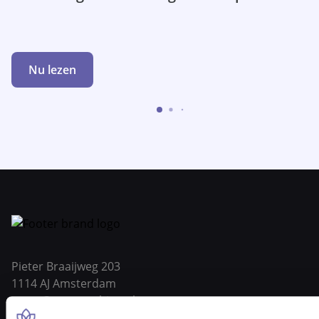
Nu lezen
Pieter Braaijweg 203
1114 AJ Amsterdam
vraag@gortcoaching.nl
Openingstijden: 08.30 – 17.30 uur