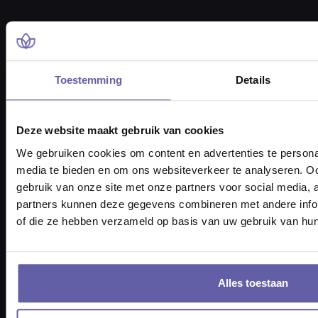
Toestemming
Details
Pieter Braaijweg 203
1114 AJ Amsterdam
vraag@gortcoaching.nl
Deze website maakt gebruik van cookies
Openingstijden: 08.30 – 17.30 uur
KvK-nummer 6817 3717
We gebruiken cookies om content en advertenties te personal
BTW nummer NL857332193B01
media te bieden en om ons websiteverkeer te analyseren. Oo
gebruik van onze site met onze partners voor social media,
Tel: 088 170 1500
partners kunnen deze gegevens combineren met andere inform
of die ze hebben verzameld op basis van uw gebruik van hun
Alles toestaan