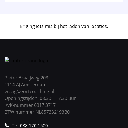
Er ging iets mis bij het laden van locaties.
Pieter Braaijweg 203
1114 AJ Amsterdam
vraag@gortcoaching.nl
Openingstijden: 08.30 – 17.30 uur
KvK-nummer 6817 3717
BTW nummer NL857332193B01
Tel: 088 170 1500