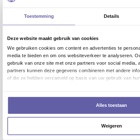
TERECHT BIJ
Toestemming
Details
LOOPBAANBEGELEIDING IN
GRONINGEN?
Deze website maakt gebruik van cookies
Met deze – en vele andere loopbaan- vragen kun je
We gebruiken cookies om content en advertenties te personal
terecht bij onze loopbaanbegeleiders in Groningen.
media te bieden en om ons websiteverkeer te analyseren. Oo
gebruik van onze site met onze partners voor social media,
Wie ben ik, wat wil ik, wat kan ik?
partners kunnen deze gegevens combineren met andere inform
of die ze hebben verzameld op basis van uw gebruik van hun
Waar liggen mijn kwaliteiten en hoe kan ik deze
optimaal inzetten in mijn werk?
Hoe (her)vind ik de passie in mijn werk?
Alles toestaan
Hoe kan ik mezelf verder ontwikkelen in mijn
loopbaan/carrière?
Weigeren
Welke functie of studierichting past bij mij?