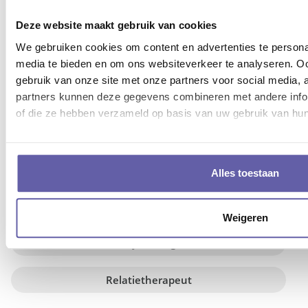
Deze website maakt gebruik van cookies
MEEST GEZOCHTE SOORTEN
We gebruiken cookies om content en advertenties te personal
COACHING
media te bieden en om ons websiteverkeer te analyseren. Oo
gebruik van onze site met onze partners voor social media,
Loopbaancoach
partners kunnen deze gegevens combineren met andere inform
of die ze hebben verzameld op basis van uw gebruik van hun
Life coach
Burn-out coach
Alles toestaan
Lifestyle coach
Weigeren
Psycholoog
Relatietherapeut