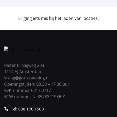
Er ging iets mis bij het laden van locaties.
Pieter Braaijweg 203
1114 AJ Amsterdam
vraag@gortcoaching.nl
Openingstijden: 08.30 – 17.30 uur
KvK-nummer 6817 3717
BTW nummer NL857332193B01
Tel: 088 170 1500