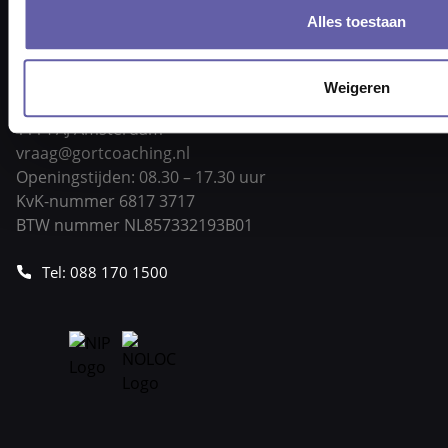
Alles toestaan
Weigeren
Pieter Braaijweg 203
1114 AJ Amsterdam
vraag@gortcoaching.nl
Openingstijden: 08.30 – 17.30 uur
KvK-nummer 6817 3717
BTW nummer NL857332193B01
Tel: 088 170 1500