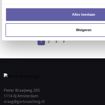
Kies jouw coach
Alles toestaan
Weigeren
1
2
3
Pieter Braaijweg 203
1114 AJ Amsterdam
vraag@gortcoaching.nl