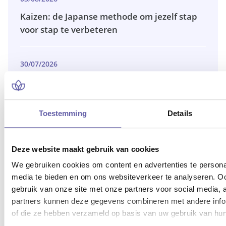
Kaizen: de Japanse methode om jezelf stap
voor stap te verbeteren
30/07/2026
Coaching vergoed krijgen? Ontdek jouw cao,
ontwikkelbudget of branchefonds
Toestemming
Details
29/07/2026
Waarom werkgevers vaak vergoeden
Deze website maakt gebruik van cookies
We gebruiken cookies om content en advertenties te personal
media te bieden en om ons websiteverkeer te analyseren. Oo
gebruik van onze site met onze partners voor social media,
Niet gevonden wat je zoekt?
partners kunnen deze gegevens combineren met andere inform
Onze coaches helpen je graag met
of die ze hebben verzameld op basis van uw gebruik van hun
persoonlijk advies.