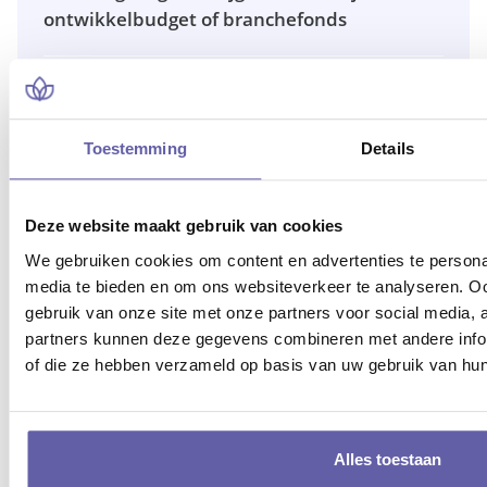
ontwikkelbudget of branchefonds
29/07/2026
Waarom werkgevers vaak vergoeden
Toestemming
Details
Deze website maakt gebruik van cookies
Niet gevonden wat je zoekt?
We gebruiken cookies om content en advertenties te personal
Onze coaches helpen je graag met
media te bieden en om ons websiteverkeer te analyseren. Oo
persoonlijk advies.
gebruik van onze site met onze partners voor social media,
partners kunnen deze gegevens combineren met andere inform
Kies jouw coach
of die ze hebben verzameld op basis van uw gebruik van hun
Alles toestaan