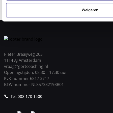
1
2
3
4
…
26
Weigeren
Pieter Braaijweg 203
1114 AJ Amsterdam
vraag@gortcoaching.nl
Openingstijden: 08.30 – 17.30 uur
KvK-nummer 6817 3717
BTW nummer NL857332193B01
Tel: 088 170 1500