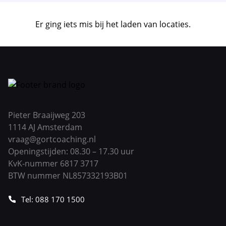
Er ging iets mis bij het laden van locaties.
Pieter Braaijweg 203
1114 AJ Amsterdam
vraag@gortcoaching.nl
Openingstijden: 08.30 – 17.30 uur
KvK-nummer 6817 3717
BTW nummer NL857332193B01
Tel: 088 170 1500