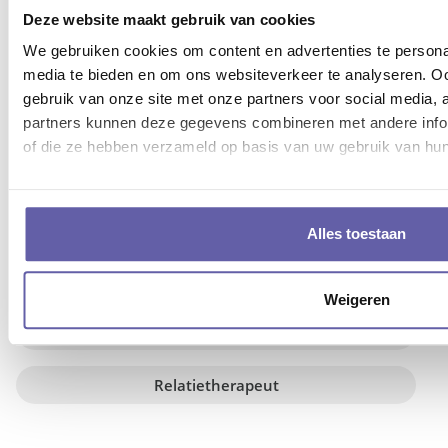
MEEST GEZOCHTE SOORTEN
Deze website maakt gebruik van cookies
We gebruiken cookies om content en advertenties te personal
COACHING
media te bieden en om ons websiteverkeer te analyseren. Oo
gebruik van onze site met onze partners voor social media,
Loopbaancoach
partners kunnen deze gegevens combineren met andere inform
of die ze hebben verzameld op basis van uw gebruik van hun
Life coach
Burn-out coach
Alles toestaan
Lifestyle coach
Weigeren
Psycholoog
Relatietherapeut