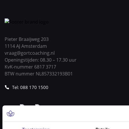
Pieter Braaijweg 203
1114 AJ Amsterdam
vraag@gortcoaching.nl
Openingstijden: 08.30 – 17.30 uur
KvK-nummer 6817 3717
BTW nummer NL857332193B01
Tel: 088 170 1500