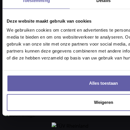
Toestemming
Details
Navigatie
Deze website maakt gebruik van cookies
⇨ Inloggen voor klanten
Coachopleidingen
We gebruiken cookies om content en advertenties te personal
Coaches vinden
Loopbaancoach vinden
media te bieden en om ons websiteverkeer te analyseren. Oo
Relatietherapeut vinden
Psycholoog vinden
gebruik van onze site met onze partners voor social media,
Therapie
⇨ Alle soorten coaching
partners kunnen deze gegevens combineren met andere inform
of die ze hebben verzameld op basis van uw gebruik van hun
⇨ Coaching info
⇨ Coachen
Kennisbank
Cookies beheren
Alles toestaan
Plan een gratis
oriëntatiegesprek
Weigeren
Met een coach naar keuze. Boek
direct in de agenda.